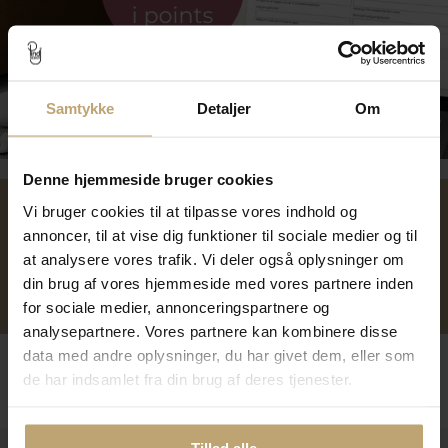
Samtykke
Detaljer
Om
Tilmeld dig kundeklubben
Denne hjemmeside bruger cookies
Vi bruger cookies til at tilpasse vores indhold og
Over 40 års erfaring
Mulighed for gravering
annoncer, til at vise dig funktioner til sociale medier og til
at analysere vores trafik. Vi deler også oplysninger om
din brug af vores hjemmeside med vores partnere inden
Personlig kundeservice
Reparation af smykker og
for sociale medier, annonceringspartnere og
ure
analysepartnere. Vores partnere kan kombinere disse
data med andre oplysninger, du har givet dem, eller som
Følg os
de har indsamlet fra din brug af deres tjenester.