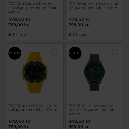
*CAT Digi Squared herreur
*CAT Digimax herreur digital
digital gul gummirem 10bar
blå gummirem 10bar 47mm
44mm
479,40 kr
479,40 kr
799,00 kr
799,00 kr
På lager
På lager
OUTLET
OUTLET
*CAT Digimax herreur digital
*CAT Insignia herreur grøn
gul gummirem 10bar 47mm
plastik/stål gummirem 10bar
42mm
479,40 kr
349,50 kr
799,00 kr
699,00 kr