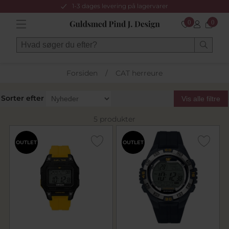
1-3 dages levering på lagervarer
0
0
Forsiden
/
CAT herreure
Sorter efter
Vis alle filtre
5 produkter
OUTLET
OUTLET