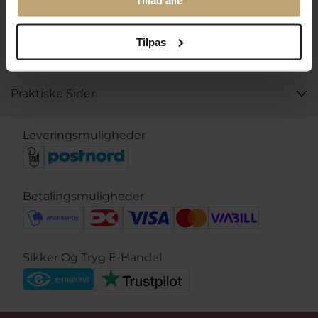
Tillad alle
Kontakt
Åbningstider I Butikken
Tilpas
Information
Praktiske Sider
Leveringsmuligheder
Betalingsmuligheder
Sikker Og Tryg E-Handel