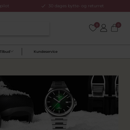
pilot
30 dages bytte- og returret
0
0
Tilbud
Kundeservice