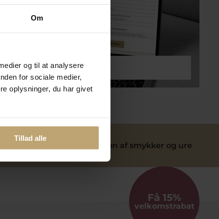
Om
 medier og til at analysere
lmeld dig kundeklubben
nden for sociale medier,
e oplysninger, du har givet
Tillad alle
ervice
Reparation af smykker og ure
Få 15%
velkomstrabat