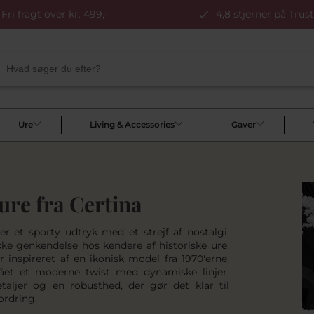
Fri fragt over kr. 499,-
4,8 stjerner på Trust
Ure
Living & Accessories
Gaver
ure fra Certina
er et sporty udtryk med et strejf af nostalgi,
kke genkendelse hos kendere af historiske ure.
r inspireret af en ikonisk model fra 1970'erne,
ået et moderne twist med dynamiske linjer,
detaljer og en robusthed, der gør det klar til
ordring.