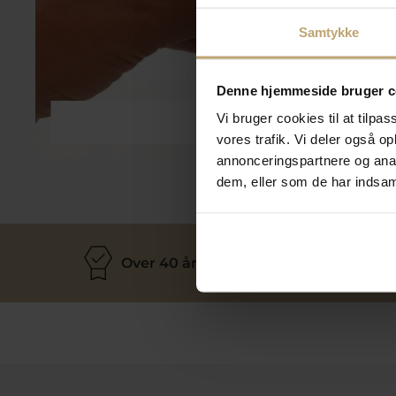
Samtykke
Denne hjemmeside bruger c
Vi bruger cookies til at tilpas
Smykkepleje
vores trafik. Vi deler også 
annonceringspartnere og anal
dem, eller som de har indsaml
Over 40 års erfaring
M