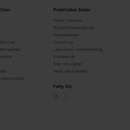
tion
Praktiske Sider
Huller i ørerne
Ringstørrelsesguide
Smykkepleje
sformer
Gravering
etingelser
Læs vores onlinekatalog
lsesret
Kundeklub
Køb returlabel
lkår
Hent returseddel
vekortsaldo
Følg Os