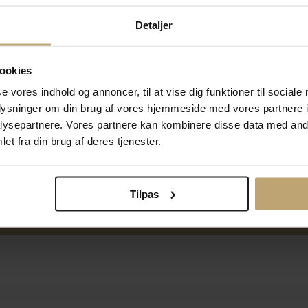
Detaljer
ookies
se vores indhold og annoncer, til at vise dig funktioner til sociale
Ti
oplysninger om din brug af vores hjemmeside med vores partnere i
ysepartnere. Vores partnere kan kombinere disse data med andr
et fra din brug af deres tjenester.
Tilpas
ulighed for gravering
Personlig kundes