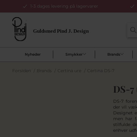
1-3 dages levering på lagervarer
Nyheder
Smykker
Brands
Forsiden
/
Brands
/
Certina ure
/
Certina DS-7
DS-7 
DS-7 foren
der vil væ
Designet e
men har f
stilfulde 
enhver udf