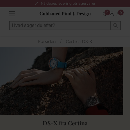
1-3 dages levering på lagervarer
0
0
Forsiden
/
Certina DS-X
DS-X fra Certina