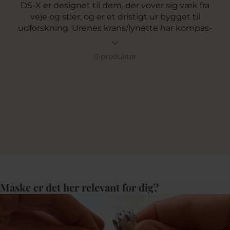
DS-X er designet til dem, der vover sig væk fra
veje og stier, og er et dristigt ur bygget til
udforskning. Urenes krans/lynette har kompas-
indikationer, og deres GMT-værk guider dig på
din rejse og sikrer at du kan følge med i flere
0 produkter
tidszoner på én gang. Det perfekte ur til den
stilbevidste globetrotter.
Måske er det her relevant for dig?