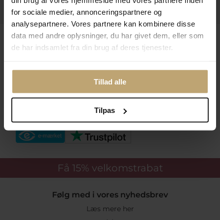
din brug af vores hjemmeside med vores partnere inden
Praktiske Sider
for sociale medier, annonceringspartnere og
analysepartnere. Vores partnere kan kombinere disse
data med andre oplysninger, du har givet dem, eller som
Leveringsmuligheder
de har indsamlet fra din brug af deres tjenester.
Betalingsmuligheder
Tillad alle
Tilpas
Sikker Og Tryg E-Handel
Få 15%
velkomstrabat
Følg med i vores nyhedsbrev
Læs mere her