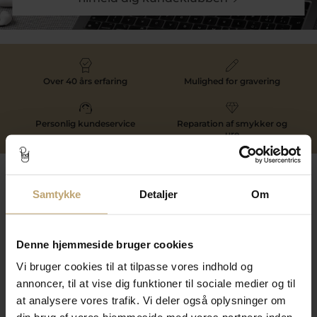
Over 40 års erfaring
Mulighed for gravering
Personlig kundeservice
Reparation af smykker og
ure
Følg os
Samtykke
Detaljer
Om
Kontakt
Denne hjemmeside bruger cookies
Vi bruger cookies til at tilpasse vores indhold og
Åbningstider I Butikken
annoncer, til at vise dig funktioner til sociale medier og til
Information
at analysere vores trafik. Vi deler også oplysninger om