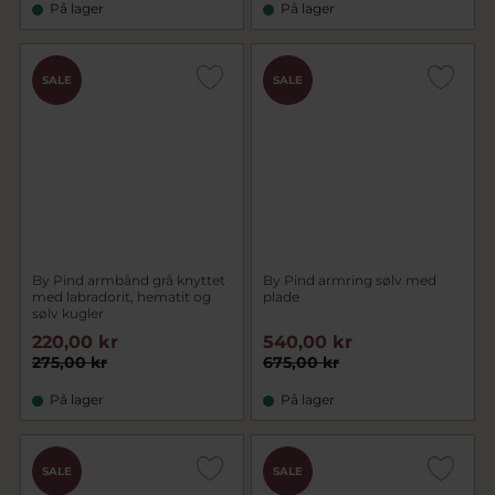
På lager
På lager
SALE
SALE
By Pind armbånd grå knyttet
By Pind armring sølv med
med labradorit, hematit og
plade
sølv kugler
220,00 kr
540,00 kr
275,00 kr
675,00 kr
På lager
På lager
SALE
SALE