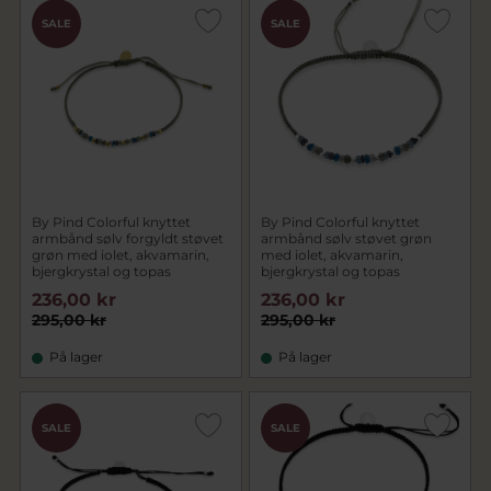
SALE
SALE
By Pind Colorful knyttet
By Pind Colorful knyttet
armbånd sølv forgyldt støvet
armbånd sølv støvet grøn
grøn med iolet, akvamarin,
med iolet, akvamarin,
bjergkrystal og topas
bjergkrystal og topas
236,00 kr
236,00 kr
295,00 kr
295,00 kr
På lager
På lager
SALE
SALE