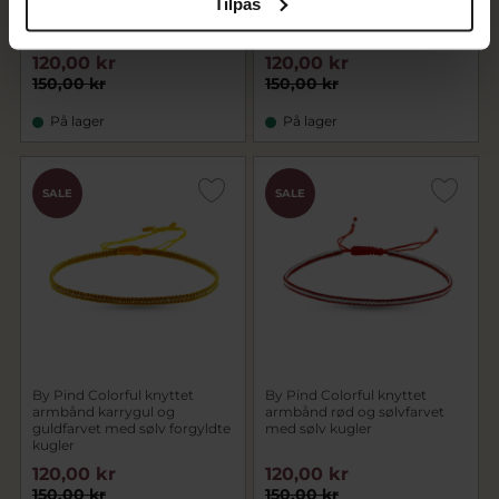
By Pind Colorful knyttet
By Pind Colorful knyttet
Tilpas
armbånd sort og sølvfarvet
armbånd karrygul og
med sølv kugler
sølvfarvet med sølv kugler
120,00 kr
120,00 kr
150,00 kr
150,00 kr
På lager
På lager
SALE
SALE
By Pind Colorful knyttet
By Pind Colorful knyttet
armbånd karrygul og
armbånd rød og sølvfarvet
guldfarvet med sølv forgyldte
med sølv kugler
kugler
120,00 kr
120,00 kr
150,00 kr
150,00 kr