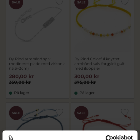
SALE
SALE
By Pind armbånd sølv
By Pind Colorful knyttet
rhodineret plade med zirkonia
armbånd sølv forgyldt gult
(15,5+3cm)
med ildopaler
280,00 kr
300,00 kr
350,00 kr
375,00 kr
På lager
På lager
SALE
SALE