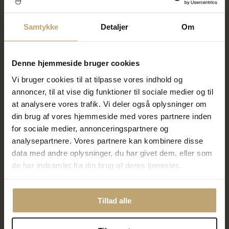
Samtykke
Detaljer
Om
Classic by Pind Colorful
Classic by Pind Colorful
,knyttet armbånd demin blå
,knyttet armbånd rød med
Denne hjemmeside bruger cookies
med sølvfg kugler
sølv kugler
220,00 kr
220,00 kr
Vi bruger cookies til at tilpasse vores indhold og
275,00 kr
275,00 kr
annoncer, til at vise dig funktioner til sociale medier og til
at analysere vores trafik. Vi deler også oplysninger om
På lager
På lager
din brug af vores hjemmeside med vores partnere inden
for sociale medier, annonceringspartnere og
SALE
SALE
analysepartnere. Vores partnere kan kombinere disse
data med andre oplysninger, du har givet dem, eller som
de har indsamlet fra din brug af deres tjenester.
Tillad alle