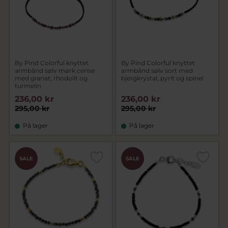
By Pind Colorful knyttet
By Pind Colorful knyttet
armbånd sølv mørk cerise
armbånd sølv sort med
med granat, rhodolit og
bjergkrystal, pyrit og spinel
turmelin
236,00 kr
236,00 kr
295,00 kr
295,00 kr
På lager
På lager
SALE
SALE