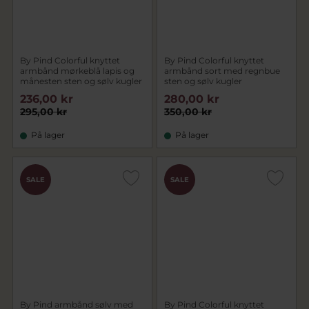
By Pind Colorful knyttet
By Pind Colorful knyttet
armbånd mørkeblå lapis og
armbånd sort med regnbue
månesten sten og sølv kugler
sten og sølv kugler
236,00 kr
280,00 kr
295,00 kr
350,00 kr
På lager
På lager
SALE
SALE
By Pind armbånd sølv med
By Pind Colorful knyttet