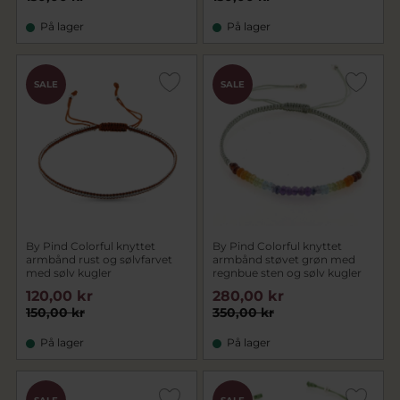
På lager
På lager
SALE
SALE
By Pind Colorful knyttet
By Pind Colorful knyttet
armbånd rust og sølvfarvet
armbånd støvet grøn med
med sølv kugler
regnbue sten og sølv kugler
120,00 kr
280,00 kr
150,00 kr
350,00 kr
På lager
På lager