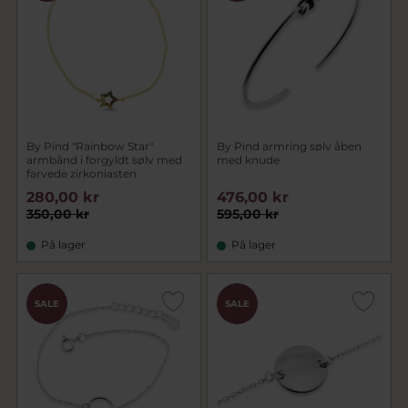
By Pind "Rainbow Star"
By Pind armring sølv åben
armbånd i forgyldt sølv med
med knude
farvede zirkoniasten
280,00 kr
476,00 kr
350,00 kr
595,00 kr
På lager
På lager
SALE
SALE