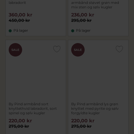
labradorit
armbånd støvet grøn med
mix sten og sølv kugler
360,00 kr
236,00 kr
450,00 kr
295,00 kr
På lager
På lager
SALE
SALE
By Pind armbånd sort
By Pind armbånd lys grøn
knyttethvid labradorit, sort
knyttet med pyrite og sølv
spinel og sølv kugler
forgyldte kugler
220,00 kr
220,00 kr
275,00 kr
275,00 kr