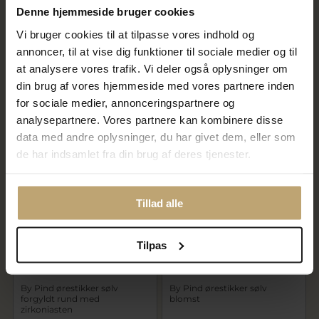
Denne hjemmeside bruger cookies
Vi bruger cookies til at tilpasse vores indhold og
By Pind ørestik sølv kugle
By Pind ørestik sølv kugle
annoncer, til at vise dig funktioner til sociale medier og til
med pink zirkoniasten 4mm
med rød zirkoniasten 4mm
at analysere vores trafik. Vi deler også oplysninger om
120,00 kr
120,00 kr
din brug af vores hjemmeside med vores partnere inden
150,00 kr
150,00 kr
for sociale medier, annonceringspartnere og
På lager
På lager
analysepartnere. Vores partnere kan kombinere disse
data med andre oplysninger, du har givet dem, eller som
de har indsamlet fra din brug af deres tjenester.
SALE
SALE
Tillad alle
Tilpas
By Pind ørestikker sølv
By Pind ørestikker sølv
forgyldt rund med
blomst
zirkoniasten