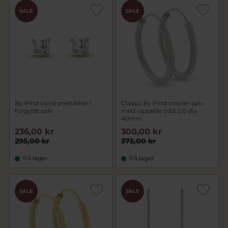
SALE
SALE
By Pind carré ørestikker i
Classic by Pind creoler sølv
forgyldt sølv
med vippelås tråd 2,0 dia
40mm
236,00 kr
300,00 kr
295,00 kr
375,00 kr
På lager
På lager
SALE
SALE