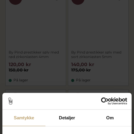
By Pind ørestikker sølv med
By Pind ørestikker sølv med
rød zirkoniasten 4mm
sort zirkoniasten 5mm
120,00 kr
140,00 kr
150,00 kr
175,00 kr
På lager
På lager
SALE
SALE
Samtykke
Detaljer
Om