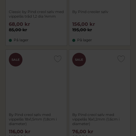
Classic by Pind creol sølv med
By Pind creoler sølv
vippelås tråd 1,2 dia 14mm
68,00 kr
156,00 kr
85,00 kr
195,00 kr
På lager
På lager
SALE
SALE
By Pind creol sølv med
By Pind creol sølv med
vippelås 18x1,5mm (1,8cm i
vippelås 16x1,2mm (1,6cm i
diameter)
diameter)
116,00 kr
76,00 kr