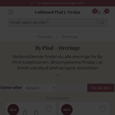
1-3 dages levering på lagervarer
0
0
Forsiden
/
Øreringe
By Pind - Øreringe
Nedenstående finder du alle øreringe fra By
Pind kollektionen. Øresmykkerne findes i et
bredt udvalg af ørehængere, ørestikker
og creoler i sølv, sølvforgyldt og sortrhodineret.
Smykkerne er besat med smukke syntesiske
zirkonia og ferskvandsperler.
Sorter efter
Vis alle filtre
79 produkter
SALE
SALE