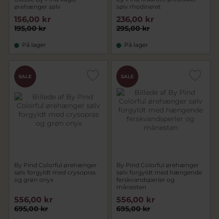
ørehænger sølv
sølv rhodineret
156,00 kr
236,00 kr
195,00 kr
295,00 kr
På lager
På lager
SALE
SALE
By Pind Colorful ørehænger
By Pind Colorful ørehænger
sølv forgyldt med crysopras
sølv forgyldt med hængende
og grøn onyx
ferskvandsperler og
månesten
556,00 kr
556,00 kr
695,00 kr
695,00 kr