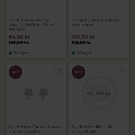
By Pind creol sølv med
Classic by Pind ørestik sølv
vippelås 18x1,2mm (1,8cm i
oxyd blomst
diameter)
84,00 kr
100,00 kr
105,00 kr
125,00 kr
På lager
På lager
SALE
SALE
By Pind øreringe sølv blomst
By Pind ørestikker sølv
med zirkoniasten
forgyldt buet