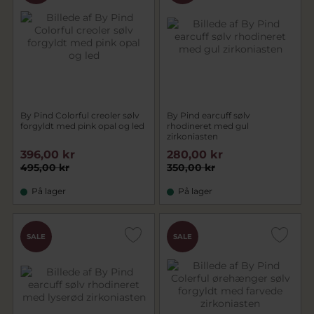
By Pind Colorful creoler sølv
By Pind earcuff sølv
forgyldt med pink opal og led
rhodineret med gul
zirkoniasten
396,00 kr
280,00 kr
495,00 kr
350,00 kr
På lager
På lager
SALE
SALE