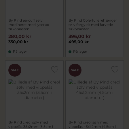
By Pind earcuff sølv
By Pind Colerful ørehænger
rhodineret med lyserød
sølv forgyldt med farvede
zirkoniasten
zirkoniasten
280,00 kr
396,00 kr
350,00 kr
495,00 kr
På lager
På lager
SALE
SALE
By Pind creol sølv med
By Pind creol sølv med
vippelås 35x2mm (3,5cm i
vippelås 45x1,2mm (4,5cm i