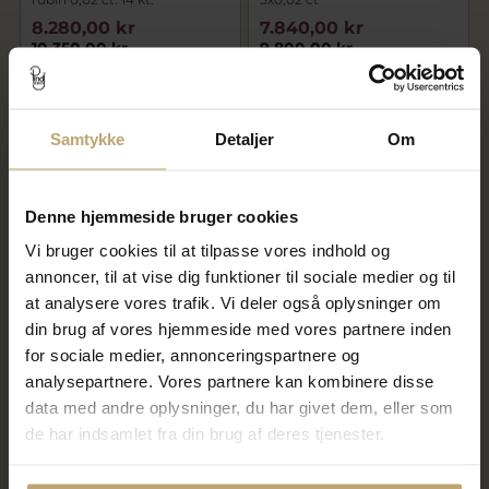
8.280,00 kr
7.840,00 kr
10.350,00 kr
9.800,00 kr
På fjernlager
På fjernlager
Samtykke
Detaljer
Om
SALE
SALE
Denne hjemmeside bruger cookies
Vi bruger cookies til at tilpasse vores indhold og
annoncer, til at vise dig funktioner til sociale medier og til
at analysere vores trafik. Vi deler også oplysninger om
din brug af vores hjemmeside med vores partnere inden
Alliancering 2* 0,02 w/vs. + 3*
Gigtring fattet med rubin 0,04
for sociale medier, annonceringspartnere og
rubin 0,02 ct. 14 kt. hvg.
ct. 14 kt.
analysepartnere. Vores partnere kan kombinere disse
8.600,00 kr
7.580,00 kr
data med andre oplysninger, du har givet dem, eller som
10.750,00 kr
9.475,00 kr
de har indsamlet fra din brug af deres tjenester.
På fjernlager
På fjernlager