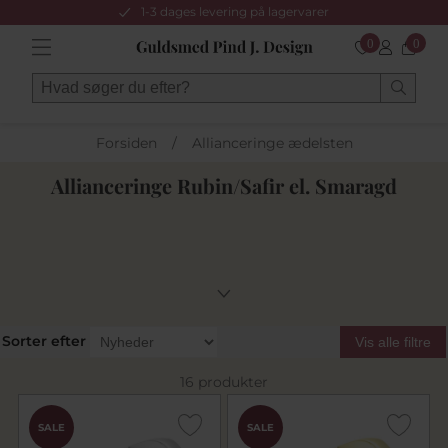
1-3 dages levering på lagervarer
0
0
Forsiden
/
Allianceringe ædelsten
Allianceringe Rubin/Safir el. Smaragd
Sorter efter
Vis alle filtre
16 produkter
SALE
SALE