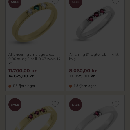
SALE
SALE
Alliancering smaragd a ca.
Allia. ring 3* ægte rubin 14 kt.
0,06 ct. og 2 brill. 0,07 w/vs. 14
hvg.
kt.
11.700,00 kr
8.060,00 kr
14.625,00 kr
10.075,00 kr
På fjernlager
På fjernlager
SALE
SALE