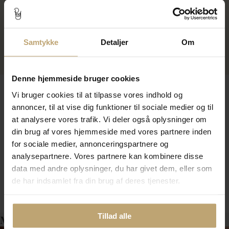
vedhæng hjerte, massivt
925s.
1.112,00 kr
1.390,00 kr
Samtykke
Detaljer
Om
På fjernlager
Denne hjemmeside bruger cookies
Vi bruger cookies til at tilpasse vores indhold og
annoncer, til at vise dig funktioner til sociale medier og til
Enkelhed møder elegance
at analysere vores trafik. Vi deler også oplysninger om
din brug af vores hjemmeside med vores partnere inden
Sølvsamlænker fra Collection Pind J. forener det
tidsløse og det moderne i smykker, der emmer af stil
for sociale medier, annonceringspartnere og
og kvalitet. Med sølvets rene, kølige glans er vores
analysepartnere. Vores partnere kan kombinere disse
armlænker skabt til at komplementere enhver
data med andre oplysninger, du har givet dem, eller som
garderobe og tilføje en diskret luksus til dit look. Hvert
Vis mere
smykke er nøje designet og fremstillet på vores eget
de har indsamlet fra din brug af deres tjenester.
værskted, hvor vi forvandler råmaterialer til enkle,
men fine og unikke armlænker.
Tillad alle
Måske er det her relevant for dig?
En kollektion med variation