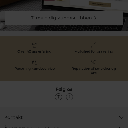
smykker. Match dem med en sølvhalskæde eller mix
med forgyldte elementer for en konstrastfuld og
moderne stil. Mulighederne er mange, og du kan let
Tilmeld dig kundeklubben
skabe dit eget unikke udtryk.
En meningsfuld gave
En sølvarmlænke er mere end bare et smykke - det er
en gave, der kan symbolisere venskab, kærlighed eller
Over 40 års erfaring
Mulighed for gravering
taknemmelighed. Med sit tidsløse udtryk er det en
oplagt gaveidé til særlige øjeblikke, der fortjener at
blive markeret med noget særligt.
Personlig kundeservice
Reparation af smykker og
ure
Oplev kollektionen online
Dyk ned i vores kollektion af sølvarmlænker og lad dig
Følg os
inspirere af de mange muligheder. Uanset om du leder
efter et statement-smykke eller en diskret tilføjelse til
din smykkesamling, finder du det hos os. Gør din stil
endnu mere personlig med et smykke, der holder.
Kontakt