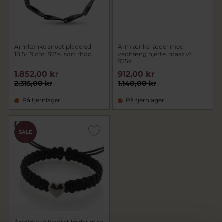
Armlænke snoet pladeled
Armlænke læder med
18,5-19 cm. 925s. sort rhod.
vedhæng hjerte, massivt
925s.
1.852,00 kr
912,00 kr
2.315,00 kr
1.140,00 kr
På fjernlager
På fjernlager
SALE
Armlænke knyttet læder med