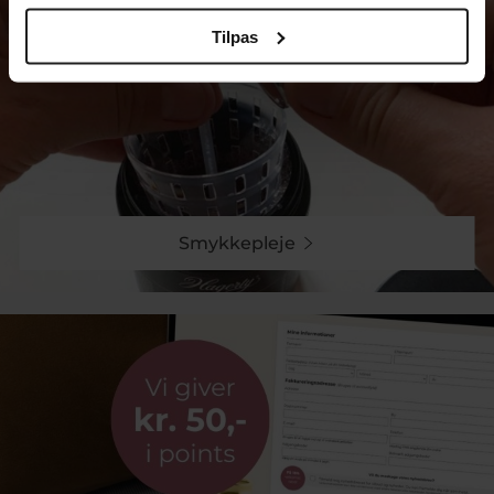
Vores udvalg af sølvarmlænker spænder bredt og
Tilpas
tilbyder noget til enhver smag. Fra slanke kæder til
mere detaljerige designs er der rig mulighed for at
finde en armlænke, der afspejler din perosnlige stil. Er
du til minimalistiske linjer, eller foretrækker du et
mere markant udtryk? Kollektionen rummer begge
dele, så du kan finde det perfekte smykke til både
hverdag og fest.
Materialer, der holder
Smykkepleje
Vi arbejder med sterlingsølv af høj kvalitet for at sikre
smykker bevarer deres skønhed over tid. Sølvets
bearbejdelse med præcision og ekspertise, så vores
armlænker både er robuste og behagelige at bære.
Designet er skabt til at modstå tidens tand, så du kan
kan have glæde at dit smykke i mange år.
Enkelstående eller i kombination
Sølvsarmlænker fra Collection PindJ. kan bæres alene
for at et stilrent og klassisk look, men de egner sig
også perfekt til at blive kombineret med andre