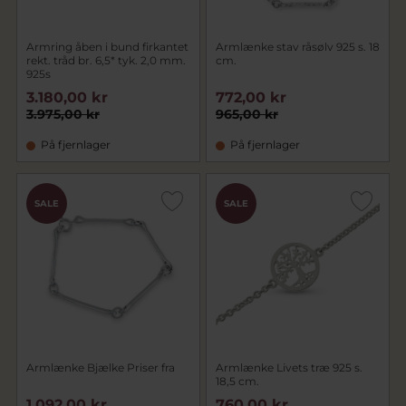
Armring åben i bund firkantet
Armlænke stav råsølv 925 s. 18
rekt. tråd br. 6,5* tyk. 2,0 mm.
cm.
925s
3.180,00 kr
772,00 kr
3.975,00 kr
965,00 kr
På fjernlager
På fjernlager
SALE
SALE
Armlænke Bjælke Priser fra
Armlænke Livets træ 925 s.
18,5 cm.
1.092,00 kr
760,00 kr