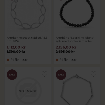
særlige øjeblikke. Udforsk vores udvalg og find
det smykke, der passer til din stil
Armlænke snoet trådled, 18,5
Armbånd "Sparkling Night" i
cm. 925s.
sølv med sorte diamanter
1.112,00 kr
2.156,00 kr
1.390,00 kr
2.695,00 kr
På fjernlager
På fjernlager
SALE
SALE