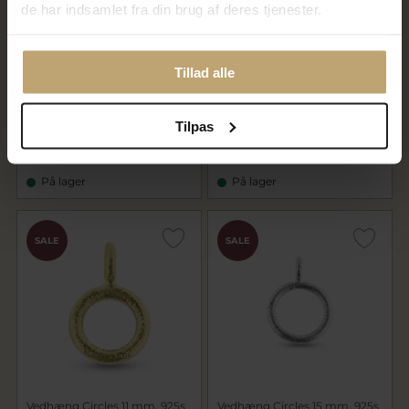
de har indsamlet fra din brug af deres tjenester.
Tillad alle
Vedhæng Circles 11 mm. 925s
Vedhæng Circles 11 mm. 925s
oxyd (overflade sand)
(overflade sand)
Tilpas
372,00 kr
312,00 kr
465,00 kr
390,00 kr
På lager
På lager
SALE
SALE
Vedhæng Circles 11 mm. 925s
Vedhæng Circles 15 mm. 925s