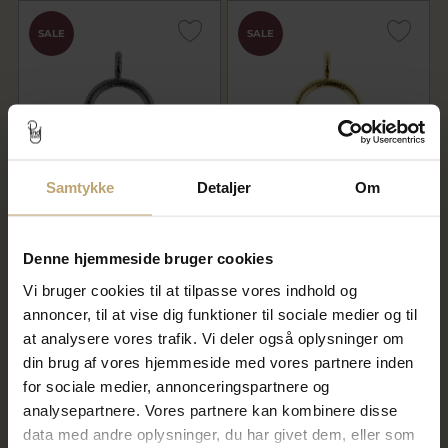
SALE
SALE
Samtykke
Detaljer
Om
Vedhæng Circles 15 mm. 925s
Vedhæng Circles 15 mm. 925s
oxyd (overflade sand)
forgyldt (overflade sand)
432,00 kr
480,00 kr
Denne hjemmeside bruger cookies
540,00 kr
600,00 kr
Vi bruger cookies til at tilpasse vores indhold og
På lager
På lager
annoncer, til at vise dig funktioner til sociale medier og til
at analysere vores trafik. Vi deler også oplysninger om
din brug af vores hjemmeside med vores partnere inden
SALE
SALE
for sociale medier, annonceringspartnere og
analysepartnere. Vores partnere kan kombinere disse
data med andre oplysninger, du har givet dem, eller som