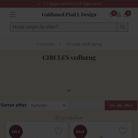
1-3 dages levering på lagervarer
0
0
Forsiden
/
Circles vedhæng
CIRCLES vedhæng
Sorter efter
Vis alle filtre
22 produkter
SALE
SALE