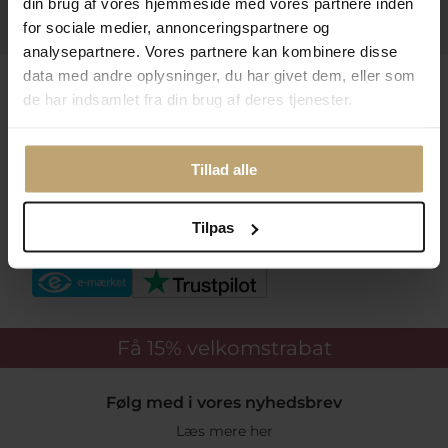
din brug af vores hjemmeside med vores partnere inden
Praktiske Sider
for sociale medier, annonceringspartnere og
analysepartnere. Vores partnere kan kombinere disse
data med andre oplysninger, du har givet dem, eller som
Leveringsmuligheder
de har indsamlet fra din brug af deres tjenester.
Betalingsmuligheder
Tillad alle
Tilpas
Sikker Og Tryg E-Handel
Få 15%
velkomstrabat
Følg med i vores nyhedsbrev
Læs mere her