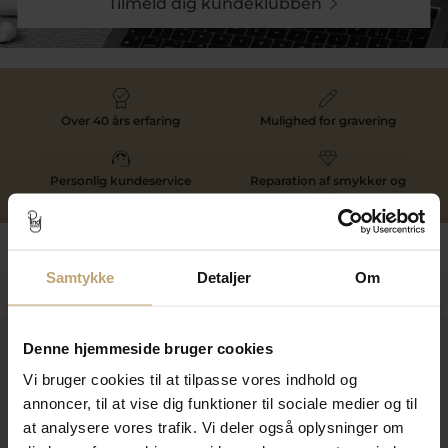
Tilmeld dig kundeklubben
Over 40 års erfaring
Mulighed for gravering
Personlig kundeservice
Reparation af smykker og
ure
Følg os
Samtykke
Detaljer
Om
Denne hjemmeside bruger cookies
Kontakt
Vi bruger cookies til at tilpasse vores indhold og
Åbningstider I Butikken
annoncer, til at vise dig funktioner til sociale medier og til
at analysere vores trafik. Vi deler også oplysninger om
Information