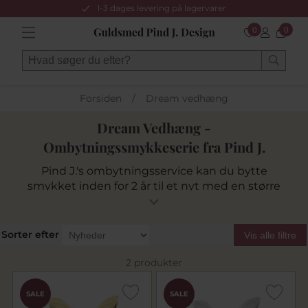
1-3 dages levering på lagervarer
0
0
Forsiden
/
Dream vedhæng
Dream Vedhæng -
Ombytningssmykkeserie fra Pind J.
Pind J.'s ombytningsservice kan du bytte
smykket inden for 2 år til et nyt med en større
brillant og kun betale differencen mellem det
gamle og det nye smykke. (min. kr. 700,-)
Vedhæng udført i bedste kvalitet i 14 kt. og 14
Sorter efter
Vis alle filtre
kt. hvidguld på eget værsted, fattet med
brillanter i rigtig god kvalitet, wesselton/vs.
2 produkter
Find Kæder i 14 kt. guld
HER
og i 14 kt. hvidguld
SALE
SALE
HER