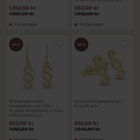
1.352,00 kr
852,00 kr
1.690,00 kr
1.065,00 kr
På fjernlager
På fjernlager
SALE
SALE
Ørehængere bøjle,
Ørestikkere paragraftegn i
paragraftegn sølv 925s
forgyldt sølv
forgyldt (forgyldning vil blive
slidt af ved brug !)
852,00 kr
832,00 kr
1.065,00 kr
1.040,00 kr
På fjernlager
På fjernlager