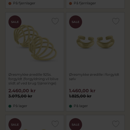
På fjernlager
På fjernlager
SALE
SALE
Øresmykke øredille 925s.
Øresmykke øredille i forgyldt
forgyldt (forgyldning vil blive
sølv
slidt af ved brug !)(øreringe)
2.460,00 kr
1.460,00 kr
3.075,00 kr
1.825,00 kr
På lager
På lager
SALE
SALE