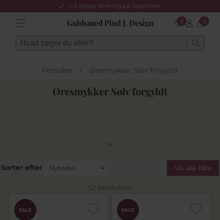
1-3 dages levering på lagervarer
0
0
Forsiden
/
Øresmykker Sølv forgyldt
Øresmykker Sølv forgyldt
Sorter efter
Vis alle filtre
52 produkter
SALE
SALE