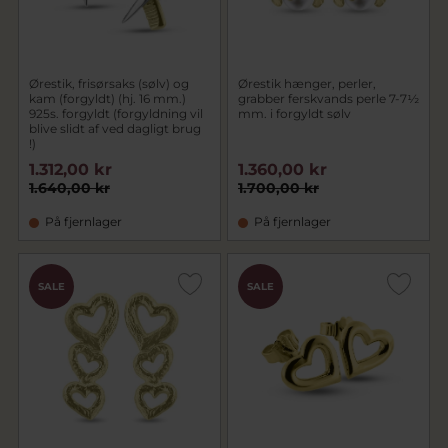
Ørestik, frisørsaks (sølv) og
Ørestik hænger, perler,
kam (forgyldt) (hj. 16 mm.)
grabber ferskvands perle 7-7½
925s. forgyldt (forgyldning vil
mm. i forgyldt sølv
blive slidt af ved dagligt brug
!)
1.312,00 kr
1.360,00 kr
1.640,00 kr
1.700,00 kr
På fjernlager
På fjernlager
SALE
SALE