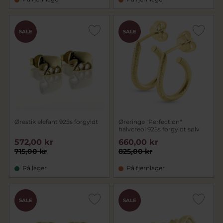
SALE
SALE
Ørestik elefant 925s forgyldt
Øreringe "Perfection"
halvcreol 925s forgyldt sølv
572,00 kr
660,00 kr
715,00 kr
825,00 kr
På lager
På fjernlager
SALE
SALE