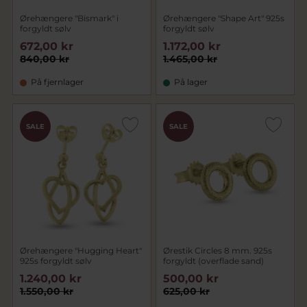
Ørehængere "Bismark" i
Ørehængere "Shape Art" 925s
forgyldt sølv
forgyldt sølv
672,00 kr
1.172,00 kr
840,00 kr
1.465,00 kr
På fjernlager
På lager
SALE
SALE
Ørehængere "Hugging Heart"
Ørestik Circles 8 mm. 925s
925s forgyldt sølv
forgyldt (overflade sand)
1.240,00 kr
500,00 kr
1.550,00 kr
625,00 kr