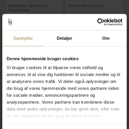
Ørestikker "Hjertetrio" i
Ørestik åbent hjerte
forgyldt sølv
892,00 kr
3.352,00 kr
1.115,00 kr
4.190,00 kr
På fjernlager
På fjernlager
Samtykke
Detaljer
Om
SALE
SALE
Denne hjemmeside bruger cookies
Vi bruger cookies til at tilpasse vores indhold og
annoncer, til at vise dig funktioner til sociale medier og til
at analysere vores trafik. Vi deler også oplysninger om
din brug af vores hjemmeside med vores partnere inden
for sociale medier, annonceringspartnere og
analysepartnere. Vores partnere kan kombinere disse
Øreringe med åbent hjerte, i
Ørestikker åbent hjerte i
barket forgyldt sølv
forgyldt sølv
data med andre oplysninger, du har givet dem, eller som
732,00 kr
660,00 kr
de har indsamlet fra din brug af deres tjenester.
915,00 kr
825,00 kr