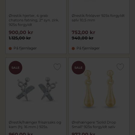
Ørestik hjerter, 4 grab
Ørestik firkløver 925s forgyldt
chatons fatning, 2* syn. zirk.
sølv 10,5 mm
925s forgyldt
900,00 kr
752,00 kr
1.125,00 kr
940,00 kr
På fjernlager
På fjernlager
SALE
SALE
Ørestik/hænger frisørsaks og
Ørehængere "Solid Drop
kam (hj. 16 mm.) 925s.
Small" 925s forgyldt sølv
960,00 kr
972,00 kr