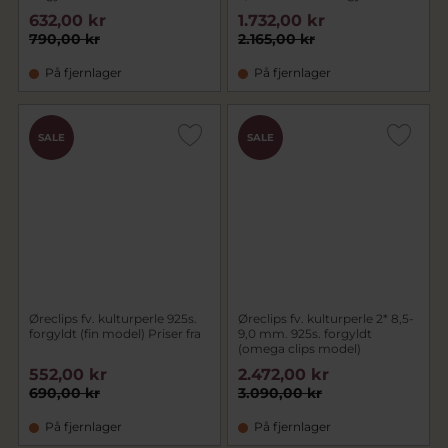
632,00 kr
1.732,00 kr
790,00 kr
2.165,00 kr
På fjernlager
På fjernlager
SALE
SALE
Øreclips fv. kulturperle 925s.
Øreclips fv. kulturperle 2* 8,5-
forgyldt (fin model) Priser fra
9,0 mm. 925s. forgyldt
(omega clips model)
552,00 kr
2.472,00 kr
690,00 kr
3.090,00 kr
På fjernlager
På fjernlager