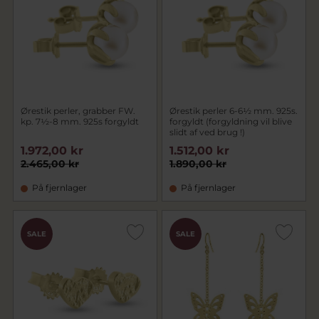
Ørestik perler, grabber FW.
Ørestik perler 6-6½ mm. 925s.
kp. 7½-8 mm. 925s forgyldt
forgyldt (forgyldning vil blive
slidt af ved brug !)
1.972,00 kr
1.512,00 kr
2.465,00 kr
1.890,00 kr
På fjernlager
På fjernlager
SALE
SALE