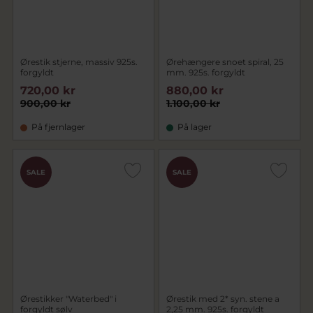
Ørestik stjerne, massiv 925s.
Ørehængere snoet spiral, 25
forgyldt
mm. 925s. forgyldt
720,00 kr
880,00 kr
900,00 kr
1.100,00 kr
På fjernlager
På lager
SALE
SALE
Ørestikker "Waterbed" i
Ørestik med 2* syn. stene a
forgyldt sølv
2,25 mm. 925s. forgyldt