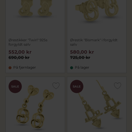
Ørestikker "Twirl" 925s
Ørestik "Bismark" i forgyldt
forgyldt sølv
sølv
552,00 kr
580,00 kr
690,00 kr
725,00 kr
På fjernlager
På lager
SALE
SALE