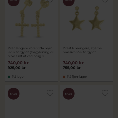
SALE
SALE
Ørehængere kors 10*14 m/m.
Ørestik hængere, stjerne,
925s. forgyldt (forgyldning vil
massiv 925s. forgyldt
blive slidt af ved brug !)
740,00 kr
740,00 kr
925,00 kr
755,00 kr
På lager
På fjernlager
SALE
SALE