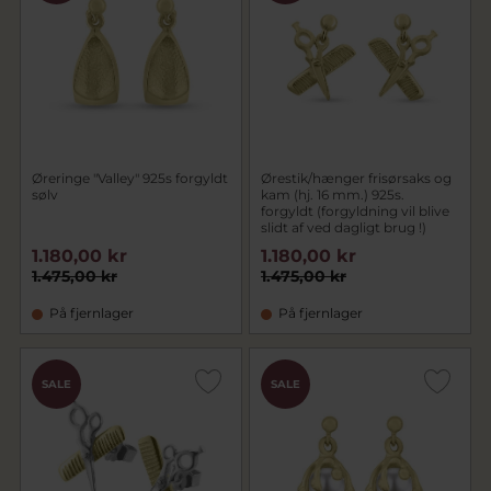
Øreringe "Valley" 925s forgyldt
Ørestik/hænger frisørsaks og
sølv
kam (hj. 16 mm.) 925s.
forgyldt (forgyldning vil blive
slidt af ved dagligt brug !)
1.180,00 kr
1.180,00 kr
1.475,00 kr
1.475,00 kr
På fjernlager
På fjernlager
SALE
SALE