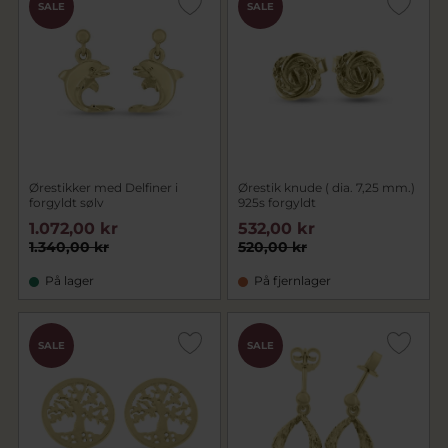
SALE
SALE
Ørestikker med Delfiner i
Ørestik knude ( dia. 7,25 mm.)
forgyldt sølv
925s forgyldt
1.072,00 kr
532,00 kr
1.340,00 kr
520,00 kr
På lager
På fjernlager
SALE
SALE