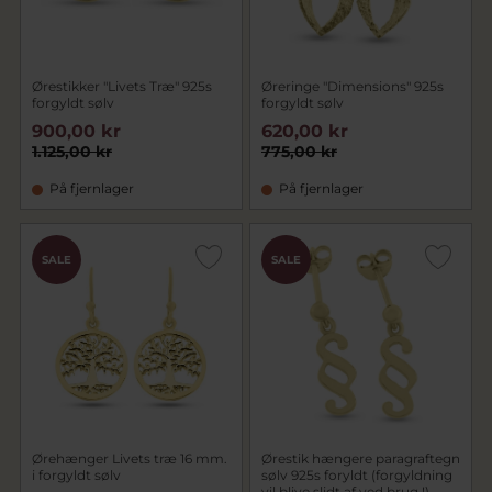
Ørestikker "Livets Træ" 925s
Øreringe "Dimensions" 925s
forgyldt sølv
forgyldt sølv
900,00 kr
620,00 kr
1.125,00 kr
775,00 kr
På fjernlager
På fjernlager
SALE
SALE
Ørehænger Livets træ 16 mm.
Ørestik hængere paragraftegn
i forgyldt sølv
sølv 925s foryldt (forgyldning
vil blive slidt af ved brug !)