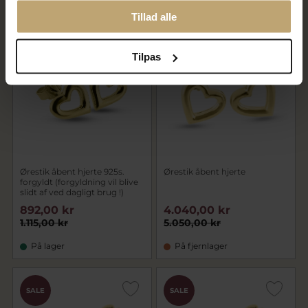
På lager
På lager
Tillad alle
SALE
SALE
Tilpas
Ørestik åbent hjerte 925s.
Ørestik åbent hjerte
forgyldt (forgyldning vil blive
slidt af ved dagligt brug !)
892,00 kr
4.040,00 kr
1.115,00 kr
5.050,00 kr
På lager
På fjernlager
SALE
SALE