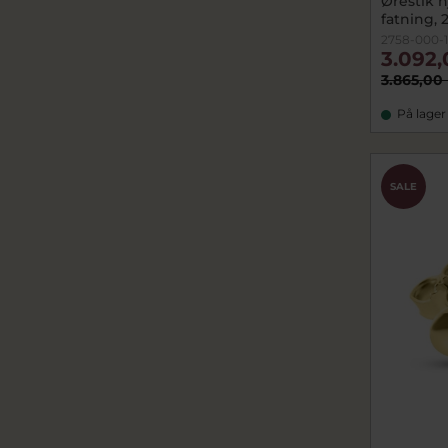
Ørestik h
fatning, 2
2758-000-
3.092,
3.865,00 
På lager
SALE