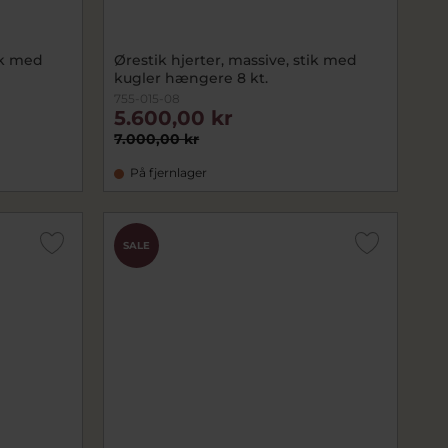
ik med
Ørestik hjerter, massive, stik med
kugler hængere 8 kt.
755-015-08
5.600,00 kr
7.000,00 kr
På fjernlager
SALE