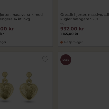
jerter, massive, stik med
Ørestik hjerter, massive, st
ængere 14 kt. hvg.
kugler hængere 925s.
755-015-05
,00 kr
932,00 kr
 kr
1.165,00 kr
lager
På fjernlager
SALE