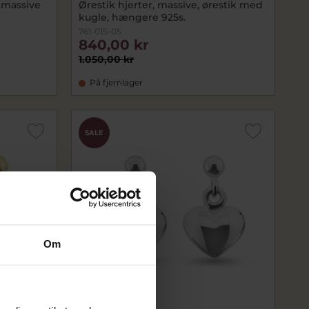
, massive
Ørestik hjerter, massive, ørestik med
kugle, hængere 925s.
761-015-05
840,00 kr
1.050,00 kr
På fjernlager
SALE
Om