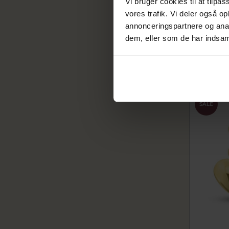
Vi bruger cookies til at tilpas
Ørestik h
vores trafik. Vi deler også 
kugle, h
annonceringspartnere og anal
761-015-08
3.140,
dem, eller som de har indsaml
3.925,00 
På fjern
SALE