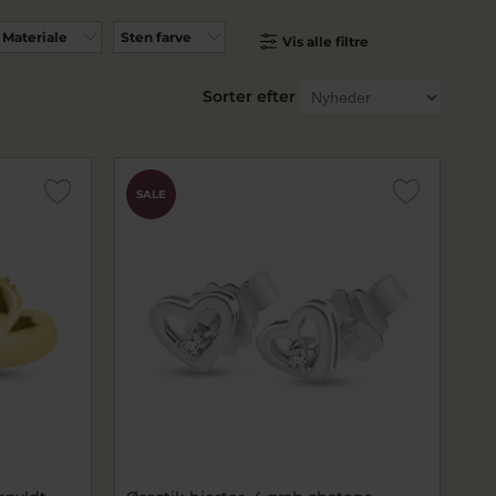
Materiale
Sten farve
Vis alle filtre
Sorter efter
SALE