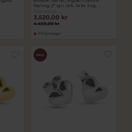
orgyldt
Ørestik hjerter, 4 grab chatons
fatning, 2* syn. zirk. 14 kt. hvg.
2758-000-20
3.520,00 kr
4.400,00 kr
På fjernlager
SALE