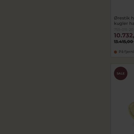
Ørestik h
kugler h
755-015-20
10.732
13.415,00
På fjern
SALE