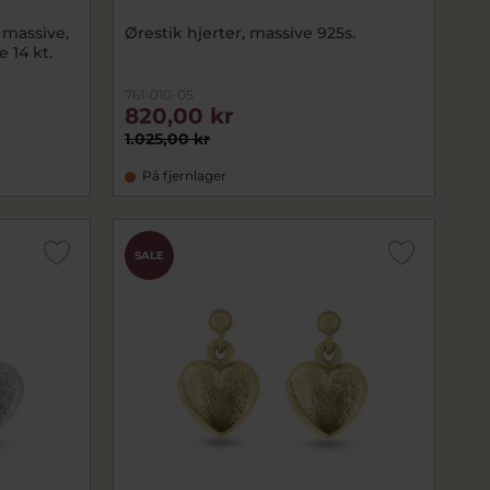
. massive,
Ørestik hjerter, massive 925s.
 14 kt.
761-010-05
820,00 kr
1.025,00 kr
På fjernlager
SALE