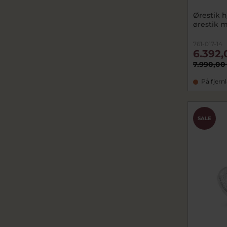
Ørestik h
ørestik 
761-017-14
6.392,
7.990,00
På fjern
SALE