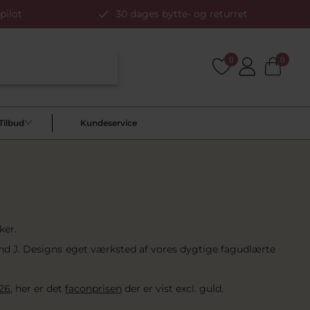
pilot
30 dages bytte- og returret
0
0
Tilbud
Kundeservice
ker.
Pind J. Designs eget værksted af vores dygtige fagudlærte
 26
, her er det
faconprisen
der er vist excl. guld.