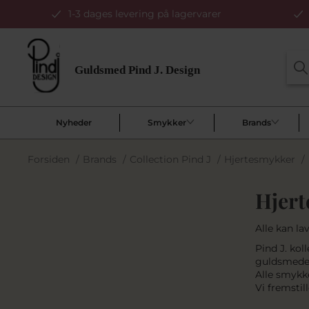
1-3 dages levering på lagervarer
Nyheder
Smykker
Brands
Forsiden
/
Brands
/
Collection Pind J
/
Hjertesmykker
/
Hjert
Alle kan la
Pind J. kol
guldsmede
Alle smykke
Vi fremstil