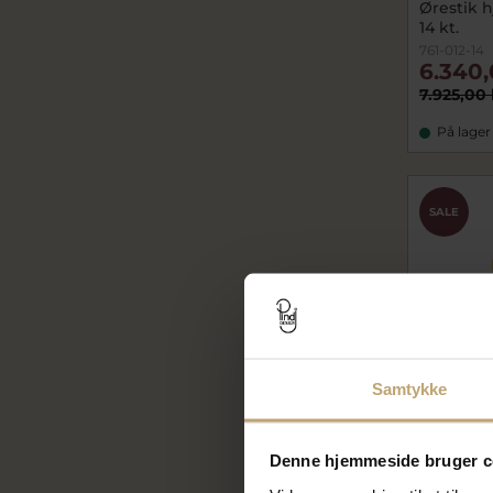
Ørestik h
14 kt.
761-012-14
6.340,
7.925,00 
På lager
SALE
Samtykke
Denne hjemmeside bruger c