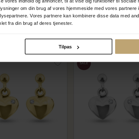
se vores indhold og annoncer, til at vise dig funktioner til sociale
jerter, massive, ørestik med
Ørestik hjerter, massive, ø
oplysninger om din brug af vores hjemmeside med vores partnere i
ængere 8 kt.
kugle, hængere 14 kt.
ysepartnere. Vores partnere kan kombinere disse data med andr
761-015-14
00 kr
5.560,00 kr
et fra din brug af deres tjenester.
kr
6.950,00 kr
lager
På fjernlager
Tilpas
SALE