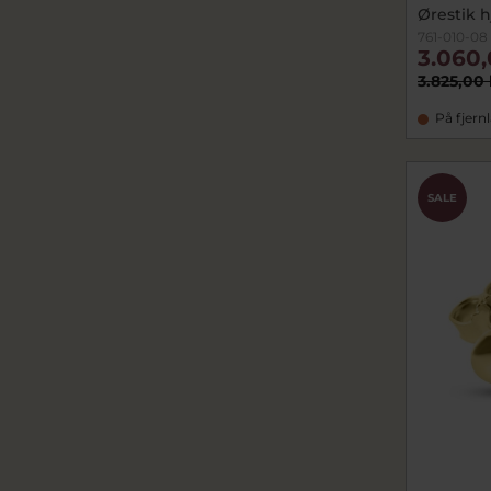
Ørestik h
761-010-08
3.060,
3.825,00 
På fjern
SALE