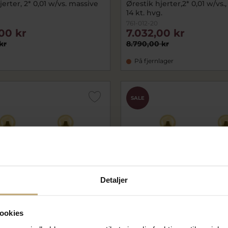
jerter, 2* 0,01 w/vs. massive
Ørestik hjerter,2* 0,01 w/vs.
14 kt. hvg.
761-012-20
00 kr
7.032,00 kr
kr
8.790,00 kr
På fjernlager
SALE
Detaljer
ookies