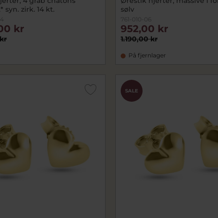
jerter, 4 grab chatons
Ørestik hjerter, massive i f
* syn. zirk. 14 kt.
sølv
14
761-010-06
00 kr
952,00 kr
kr
1.190,00 kr
På fjernlager
SALE