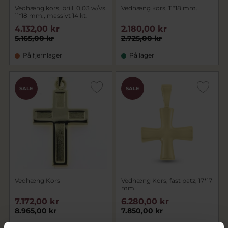
Vedhæng kors, brill. 0,03 w/vs.
Vedhæng kors, 11*18 mm.
11*18 mm., massivt 14 kt.
4.132,00 kr
2.180,00 kr
5.165,00 kr
2.725,00 kr
På fjernlager
På lager
SALE
SALE
Vedhæng Kors
Vedhæng Kors, fast patz, 17*17
mm.
7.172,00 kr
6.280,00 kr
8.965,00 kr
7.850,00 kr
På lager
På fjernlager