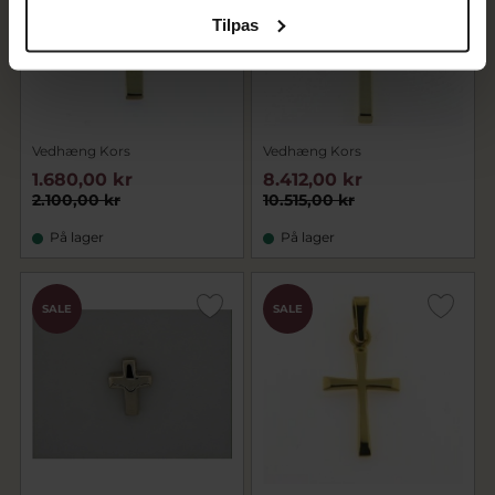
Tilpas
Vedhæng Kors
Vedhæng Kors
1.680,00 kr
8.412,00 kr
2.100,00 kr
10.515,00 kr
På lager
På lager
SALE
SALE