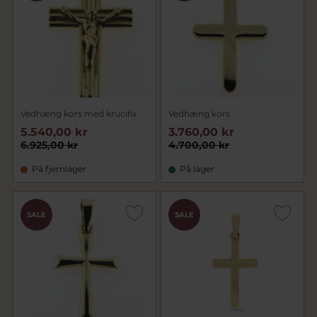
guldsmede.
Alle smykker bliver fremstillet med passion
for kvalitet og godt håndværk!
Find en kæde som passer til dit vedhæng
HVIDGULDSKÆDER
,
GULDKÆDER
og
SØLVKÆDER
Vedhæng kors med krucifix
Vedhæng kors
5.540,00 kr
3.760,00 kr
6.925,00 kr
4.700,00 kr
På fjernlager
På lager
SALE
SALE