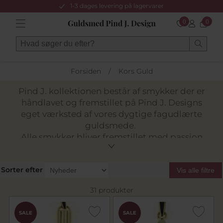
1-3 dages levering på lagervarer
0
0
Forsiden
/
Kors Guld
Pind J. kollektionen består af smykker der er
håndlavet og fremstillet på Pind J. Designs
eget værksted af vores dygtige fagudlærte
guldsmede.
Alle smykker bliver fremstillet med passion
for kvalitet og godt håndværk!
Vi fremstiller også smykker af dit gamle
Sorter efter
guld, disse ender på
varenr. 25 og 26
, her er
Vis alle filtre
det
faconprisen
der er vist excl. guld. Pind J.
31 produkter
kollektionen består af smykker der er
håndlavet og fremstillet på Pind J. Designs
SALE
SALE
eget værksted af vores dygtige fagudlærte