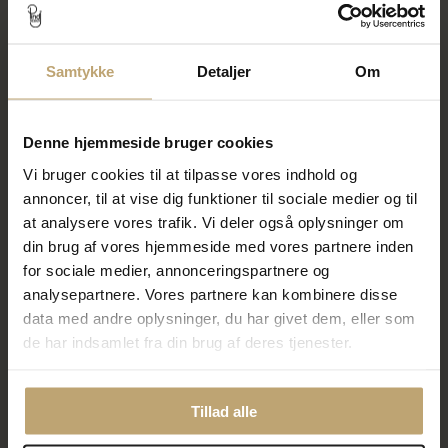
SALE
SALE
Samtykke
Detaljer
Om
Denne hjemmeside bruger cookies
Vi bruger cookies til at tilpasse vores indhold og
annoncer, til at vise dig funktioner til sociale medier og til
at analysere vores trafik. Vi deler også oplysninger om
din brug af vores hjemmeside med vores partnere inden
Vedhæng kors 10*14 m/m.
Vedhæng Dagmarkors,
massivt 35*30 m/m.
for sociale medier, annonceringspartnere og
1.192,00 kr
9.300,00 kr
analysepartnere. Vores partnere kan kombinere disse
1.490,00 kr
11.625,00 kr
data med andre oplysninger, du har givet dem, eller som
På fjernlager
På lager
de har indsamlet fra din brug af deres tjenester.
SALE
SALE
Tillad alle