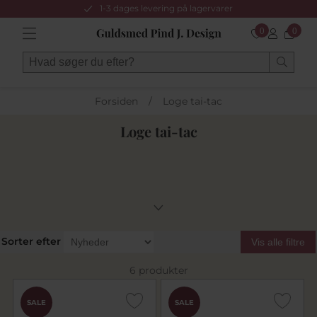
1-3 dages levering på lagervarer
0
0
Forsiden
/
Loge tai-tac
Loge tai-tac
Sorter efter
Vis alle filtre
6 produkter
SALE
SALE