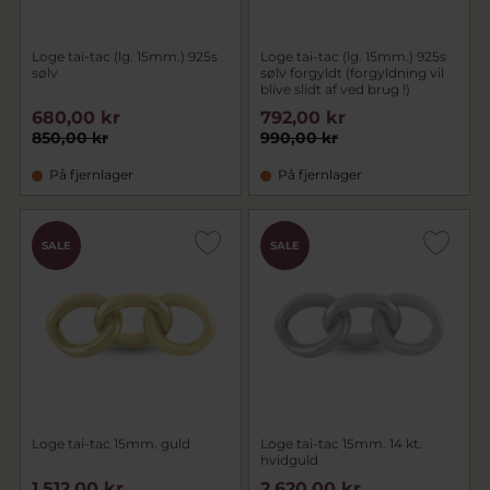
Loge tai-tac (lg. 15mm.) 925s
Loge tai-tac (lg. 15mm.) 925s
sølv
sølv forgyldt (forgyldning vil
blive slidt af ved brug !)
680,00 kr
792,00 kr
850,00 kr
990,00 kr
På fjernlager
På fjernlager
SALE
SALE
Loge tai-tac 15mm. guld
Loge tai-tac 15mm. 14 kt.
hvidguld
1.512,00 kr
2.620,00 kr