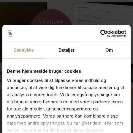
Samtykke
Detaljer
Om
Tilmeld dig kundeklubben
Denne hjemmeside bruger cookies
Vi bruger cookies til at tilpasse vores indhold og
annoncer, til at vise dig funktioner til sociale medier og til
at analysere vores trafik. Vi deler også oplysninger om
din brug af vores hjemmeside med vores partnere inden
Over 40 års erfaring
Mulighed for gravering
for sociale medier, annonceringspartnere og
analysepartnere. Vores partnere kan kombinere disse
Personlig kundeservice
Reparation af smykker og
data med andre oplysninger, du har givet dem, eller som
ure
de har indsamlet fra din brug af deres tjenester.