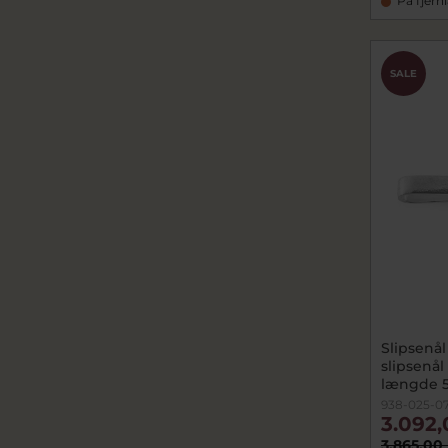
På fjern
SALE
Slipsenål
slipsenå
længde 5
938-025-0
3.092,
3.865,00 