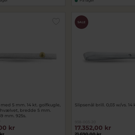
lager
På lager
SALE
 med 5 mm. 14 kt. golfkugle,
Slipsenål brill. 0,03 w/vs. 14 
l hvælvet, bredde 5 mm.
9 mm. 925s.
7
938-003-20
00 kr
17.352,00 kr
kr
21.690,00 kr