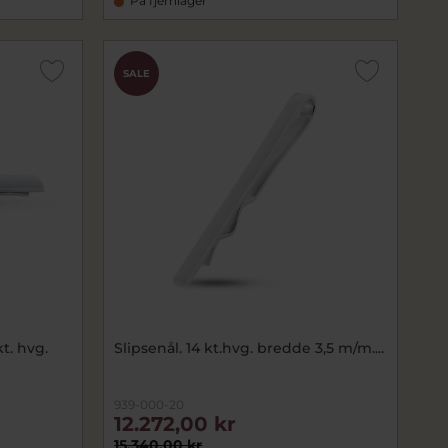
På fjernlager
SALE
kt. hvg.
Slipsenål. 14 kt.hvg. bredde 3,5 m/m....
939-000-20
12.272,00 kr
15.340,00 kr