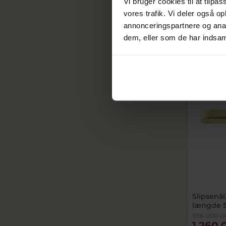
Vi bruger cookies til at tilpas
7.050,00
vores trafik. Vi deler også 
På lager
annonceringspartnere og anal
dem, eller som de har indsaml
SALE
Slipsenå
længde 5
938-000-0
1.260,