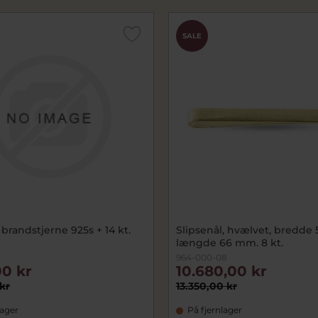
SALE
 brandstjerne 925s + 14 kt.
Slipsenål, hvælvet, bredde 
længde 66 mm. 8 kt.
964-000-08
00 kr
10.680,00 kr
kr
13.350,00 kr
lager
På fjernlager