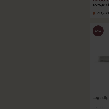
1.575,00 
På fjern
SALE
Loge sli
812-000-0