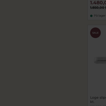
1.480,
1.850,00 
På lager
SALE
Loge sli
kt.