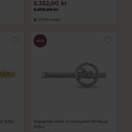
5.352,00 kr
6.690,00 kr
På fjernlager
SALE
d 925s.
Slipsenål med motorcykel Nimbus,
925 s