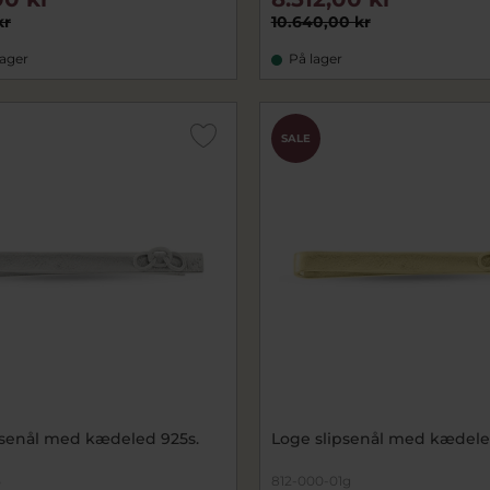
kr
10.640,00 kr
lager
På lager
SALE
psenål med kædeled 925s.
Loge slipsenål med kædele
5
812-000-01g