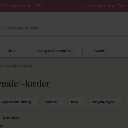
Fri fragt over kr. 499,-
4,8 stjerner på Trust
Ure
Living & Accessories
Gaver
Slipsenåle/-kæder
enåle/-kæder
Lagerbeholdning
Mærke
Køn
SmykkeType
per side
er