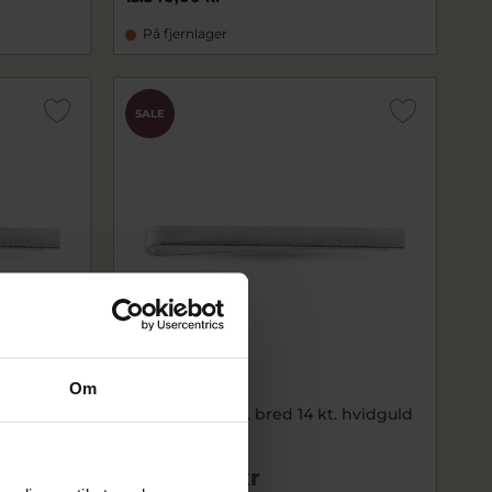
På fjernlager
SALE
Om
 5 mm.
Slipsenål 5 mm. bred 14 kt. hvidguld
938-000-20
16.732,00 kr