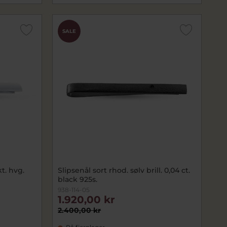
SALE
kt. hvg.
Slipsenål sort rhod. sølv brill. 0,04 ct.
black 925s.
938-114-05
1.920,00 kr
2.400,00 kr