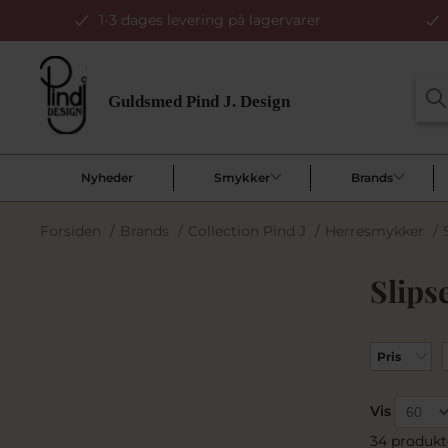
1-3 dages levering på lagervarer
Nyheder
Smykker
Brands
Forsiden
/
Brands
/
Collection Pind J
/
Herresmykker
/
Slips
Pris
Vis
34 produkt