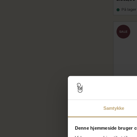
På lager
SALE
Samtykke
939-000-01
Denne hjemmeside bruger c
5.640,