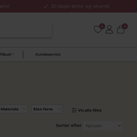
pilot
30 dages bytte- og returret
0
0
Tilbud
Kundeservice
Materiale
Sten farve
Vis alle filtre
Sorter efter