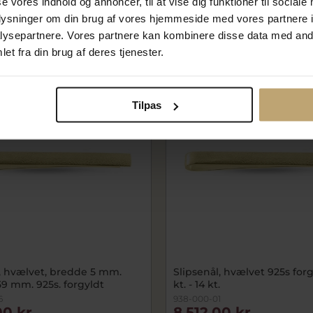
se vores indhold og annoncer, til at vise dig funktioner til sociale
 kr
1.440,00 kr
oplysninger om din brug af vores hjemmeside med vores partnere i
På fjernlager
ysepartnere. Vores partnere kan kombinere disse data med andr
et fra din brug af deres tjenester.
SALE
Tilpas
l, hvælvet, bredde 5 mm.
Slipsenål, hvælvet 925s forg
9 mm. 925s. forgyldt
kt. - 14 kt.
6
938-000-01
00 kr
8.512,00 kr