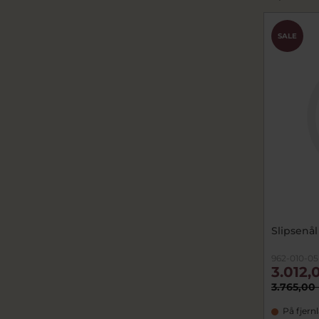
SALE
Slipsenål
962-010-05
3.012,
3.765,00 
På fjern