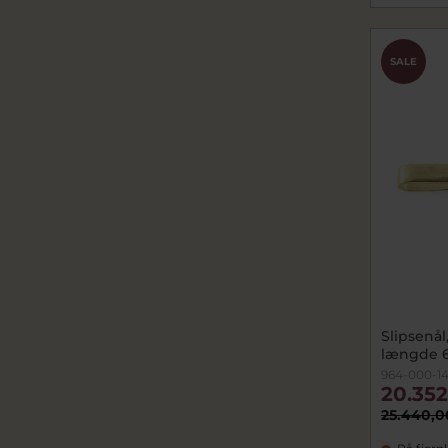
SALE
Slipsenål
længde 6
964-000-1
20.352
25.440,0