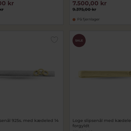
00 kr
7.500,00 kr
kr
9.375,00 kr
På fjernlager
SALE
psenål 925s. med kædeled 14
Loge slipsenål med kædele
forgyldt