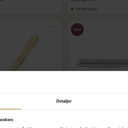
På fjernlager
SALE
Detaljer
Slipsenål, bredde 3,5 mm. 8 kt. - 14 kt.
Slipsenål, hvælvet, bredde
længde 59 mm. 925s.
938-000-05
ookies
00 kr
1.152,00 kr