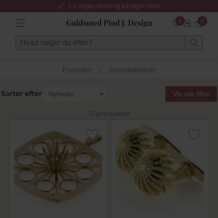
1-3 dages levering på lagervarer
0
0
Forsiden
/
Svendeprøver
Sorter efter
Vis alle filtre
12 produkter