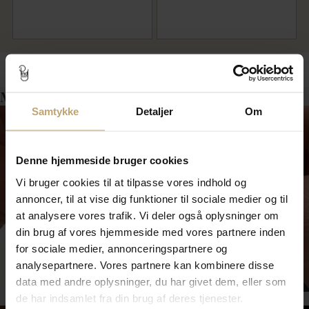
Måske er det her relevant for dig?
Samtykke
Detaljer
Om
Denne hjemmeside bruger cookies
Vi bruger cookies til at tilpasse vores indhold og
annoncer, til at vise dig funktioner til sociale medier og til
at analysere vores trafik. Vi deler også oplysninger om
din brug af vores hjemmeside med vores partnere inden
for sociale medier, annonceringspartnere og
Smykkepleje
analysepartnere. Vores partnere kan kombinere disse
data med andre oplysninger, du har givet dem, eller som
de har indsamlet fra din brug af deres tjenester.