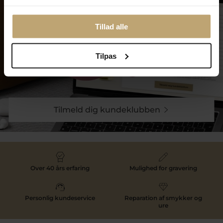
Tillad alle
Tilpas
Tilmeld dig kundeklubben
Over 40 års erfaring
Mulighed for gravering
Personlig kundeservice
Reparation af smykker og
ure