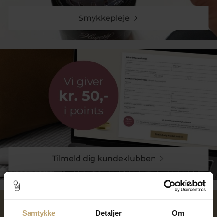
Smykkepleje
Tilmeld dig kundeklubben
Samtykke
Detaljer
Om
Over 40 års erfaring
Mulighed for gravering