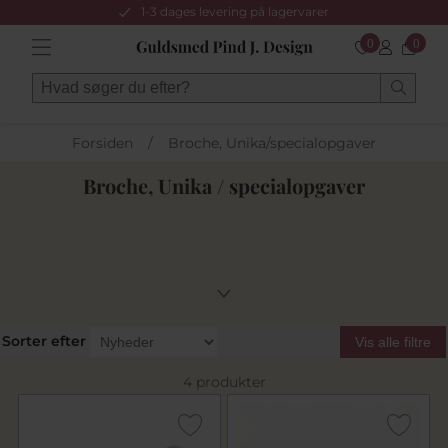
1-3 dages levering på lagervarer
0
0
Forsiden
/
Broche, Unika/specialopgaver
Broche, Unika / specialopgaver
Sorter efter
Vis alle filtre
4 produkter