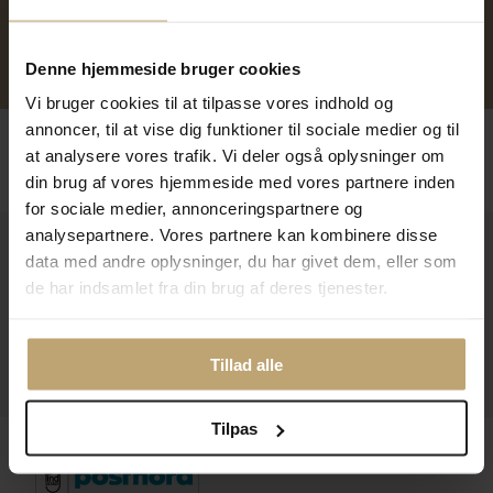
Personlig kundeservice
Reparation af smykker og
Denne hjemmeside bruger cookies
ure
Vi bruger cookies til at tilpasse vores indhold og
annoncer, til at vise dig funktioner til sociale medier og til
Følg os
at analysere vores trafik. Vi deler også oplysninger om
din brug af vores hjemmeside med vores partnere inden
for sociale medier, annonceringspartnere og
analysepartnere. Vores partnere kan kombinere disse
Kontakt
data med andre oplysninger, du har givet dem, eller som
de har indsamlet fra din brug af deres tjenester.
Åbningstider I Butikken
Information
Tillad alle
Praktiske Sider
Tilpas
Leveringsmuligheder