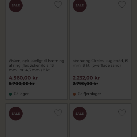
SALE
SALE
Øsken, oplukkeligt til isætning
Vedhæng Circles, kugletråd, 15
af ring (flex øsken)(dia. 13
mm. 8 kt. (overflade sand)
mm., br. 4,5 mm.) 8 kt.
4.560,00 kr
2.232,00 kr
5.700,00 kr
2.790,00 kr
På lager
På fjernlager
SALE
SALE