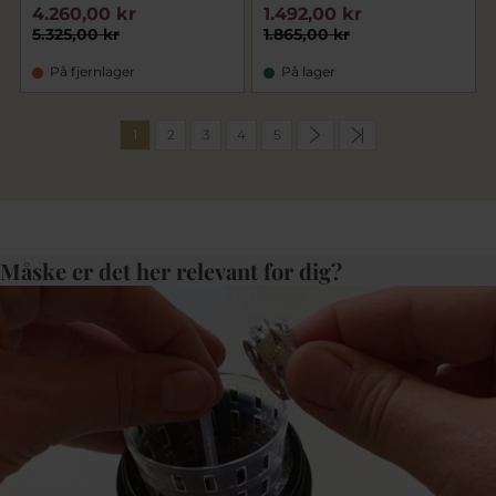
4.260,00 kr
1.492,00 kr
5.325,00 kr
1.865,00 kr
På fjernlager
På lager
1
2
3
4
5
Måske er det her relevant for dig?