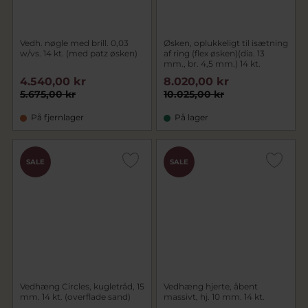
Vedh. nøgle med brill. 0,03
Øsken, oplukkeligt til isætning
w/vs. 14 kt. (med patz øsken)
af ring (flex øsken)(dia. 13
mm., br. 4,5 mm.) 14 kt.
4.540,00 kr
8.020,00 kr
5.675,00 kr
10.025,00 kr
På fjernlager
På lager
SALE
SALE
Vedhæng Circles, kugletråd, 15
Vedhæng hjerte, åbent
mm. 14 kt. (overflade sand)
massivt, hj. 10 mm. 14 kt.