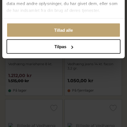
data med andre oplysninger, du har givet dem, eller som
de har indsamlet fra din brug af deres tjenester.
SALE
Tillad alle
Tilpas
Vedhæng mariehøne 8 kt.
Vedhæng jeans 14 kt. facon
3,2 gr.
1.212,00 kr
1.050,00 kr
1.515,00 kr
På lager
På fjernlager