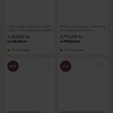
Vedh. nøgle med ægte rubin
Øsken, oplukkeligt til isætning
0,03ct. 14 kt. (med patz øsken)
af ring (flex øsken) 8 kt.
4.332,00 kr
3.772,00 kr
5.415,00 kr
4.715,00 kr
På fjernlager
På fjernlager
SALE
SALE
Vedhæng hjerte, åbent
Vedhæng "Solid Drop" dråbe i