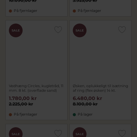
10.090,00 kr
3.925,00 kr
På fjernlager
På fjernlager
SALE
SALE
Vedhæng Circles, kugletråd, 11
Øsken, oplukkeligt til isætning
mm. 8 kt. (overflade sand)
af ring (flex øsken) 14 kt.
1.780,00 kr
6.480,00 kr
2.225,00 kr
8.100,00 kr
På fjernlager
På lager
SALE
SALE