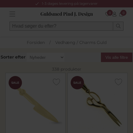
1-3 dages levering på lagervarer
0
0
Forsiden
/
Vedhæng / Charms Guld
Sorter efter
Vis alle filtre
338 produkter
SALE
SALE