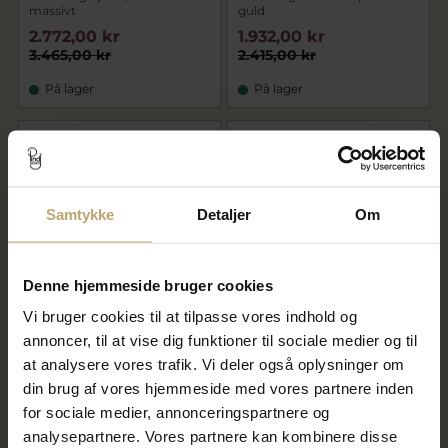
massivt
guld
2.772,00 kr
1.932,00 kr
3.465,00 kr
2.415,00 kr
På lager
På lager
SALE
SALE
Samtykke
Detaljer
Om
Denne hjemmeside bruger cookies
Vi bruger cookies til at tilpasse vores indhold og
Vedhæng musling, sv. perle
Vedhæng mariehøne 14 kt.
annoncer, til at vise dig funktioner til sociale medier og til
4½-5 mm. 14 mm. 14 kt.
at analysere vores trafik. Vi deler også oplysninger om
4.212,00 kr
1.960,00 kr
din brug af vores hjemmeside med vores partnere inden
5.265,00 kr
2.450,00 kr
for sociale medier, annonceringspartnere og
På fjernlager
På lager
analysepartnere. Vores partnere kan kombinere disse