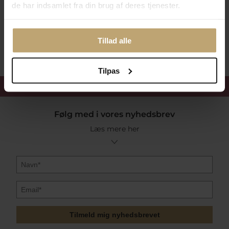
de har indsamlet fra din brug af deres tjenester.
Sikker Og Tryg E-Handel
Tillad alle
Tilpas
Få 15%
velkomstrabat
Følg med i vores nyhedsbrev
Læs mere her
Tilmeld mig nyhedsbrevet