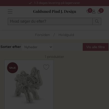
1-3 dages levering på lagervarer
0
0
Forsiden
/
Hvidguld
Sorter efter
Vis alle filtre
1 produkter
SALE