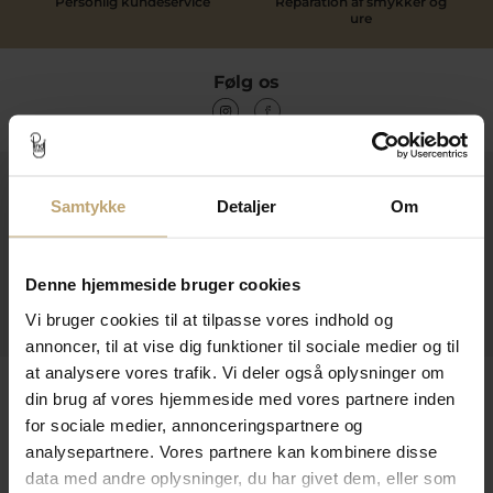
Personlig kundeservice
Reparation af smykker og
ure
Følg os
Kontakt
Samtykke
Detaljer
Om
Åbningstider I Butikken
Information
Denne hjemmeside bruger cookies
Praktiske Sider
Vi bruger cookies til at tilpasse vores indhold og
annoncer, til at vise dig funktioner til sociale medier og til
at analysere vores trafik. Vi deler også oplysninger om
Leveringsmuligheder
din brug af vores hjemmeside med vores partnere inden
for sociale medier, annonceringspartnere og
analysepartnere. Vores partnere kan kombinere disse
data med andre oplysninger, du har givet dem, eller som
Betalingsmuligheder