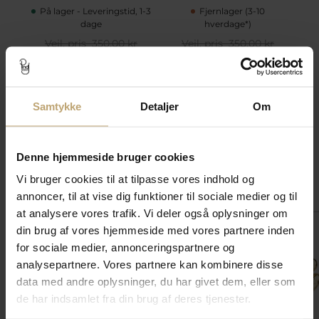
På lager - Leveringstid, 1-3
Fjernlager (3-10
dage
hverdage*)
Vejl. pris
350,00 kr
Vejl. pris
350,00 kr
Spar 70,00 kr
Spar 70,00 kr
Pris:
280,00 kr
Pris:
280,00 kr
Tilføj til kurv
Tilføj til kurv
Samtykke
Detaljer
Om
Tilføj til
Tilføj til
Ønskeskyen
Ønskeskyen
Denne hjemmeside bruger cookies
Vi bruger cookies til at tilpasse vores indhold og
Match med
annoncer, til at vise dig funktioner til sociale medier og til
at analysere vores trafik. Vi deler også oplysninger om
din brug af vores hjemmeside med vores partnere inden
SALE
SALE
SALE
for sociale medier, annonceringspartnere og
analysepartnere. Vores partnere kan kombinere disse
data med andre oplysninger, du har givet dem, eller som
de har indsamlet fra din brug af deres tjenester.