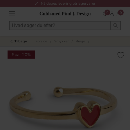
1-3 dages levering på lagervarer
0
0
Tilbage
Forside
/
Smykker
/
Ringe
/
Spar 20%