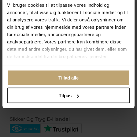
Vi bruger cookies til at tilpasse vores indhold og
annoncer, til at vise dig funktioner til sociale medier og til
Kontakt
at analysere vores trafik. Vi deler også oplysninger om
Åbningstider I Butikken
din brug af vores hjemmeside med vores partnere inden
for sociale medier, annonceringspartnere og
Information
analysepartnere. Vores partnere kan kombinere disse
Praktiske Sider
data med andre oplysninger, du har givet dem, eller som
de har indsamlet fra din brug af deres tjenester.
Leveringsmuligheder
Tillad alle
Betalingsmuligheder
Tilpas
Sikker Og Tryg E-Handel