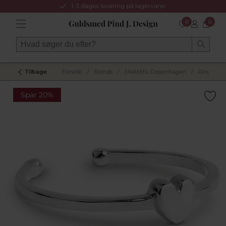
1-3 dages levering på lagervarer
0
0
Tilbage
Forside
/
Brands
/
ENAMEL Copenhagen
/
Ringe
/
Spar 20%