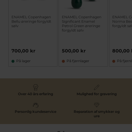
ENAMEL Copenhagen
ENAMEL Copenhagen
ENAMEL C
Bellu øreringe forgyldt
Significant Enamel
Norma Be
sølv
Petrol Green øreringe
forgyldt sø
forgyldt sølv
700,00 kr
500,00 kr
800,00 
På lager
På fjernlager
På fjern
Over 40 års erfaring
Mulighed for gravering
Personlig kundeservice
Reparation af smykker og
ure