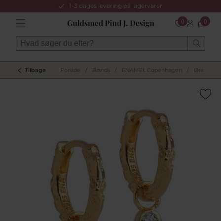
1-3 dages levering på lagervarer
0
0
Tilbage
Forside
/
Brands
/
ENAMEL Copenhagen
/
Øreringe