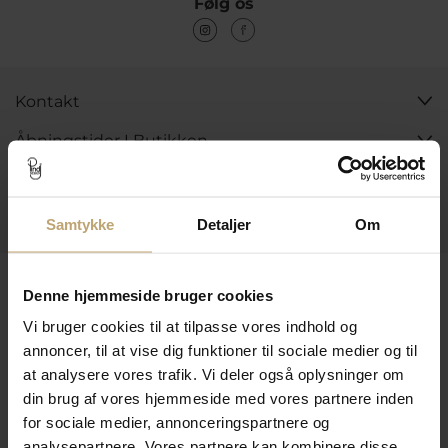
Følg os
Kontakt
Åbningstider I Butikken
Information
Praktiske Sider
Samtykke
Detaljer
Om
Leveringsmuligheder
Denne hjemmeside bruger cookies
Vi bruger cookies til at tilpasse vores indhold og
annoncer, til at vise dig funktioner til sociale medier og til
Betalingsmuligheder
at analysere vores trafik. Vi deler også oplysninger om
din brug af vores hjemmeside med vores partnere inden
for sociale medier, annonceringspartnere og
analysepartnere. Vores partnere kan kombinere disse