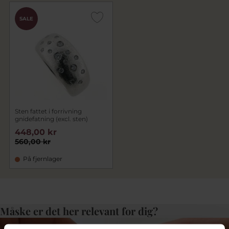
SALE
Sten fattet i forrivning
gnidefatning (excl. sten)
448,00 kr
560,00 kr
På fjernlager
Måske er det her relevant for dig?