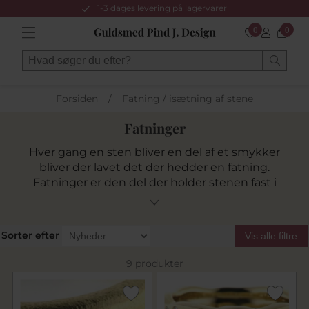
1-3 dages levering på lagervarer
0
0
Forsiden
/
Fatning / isætning af stene
Fatninger
Hver gang en sten bliver en del af et smykker
bliver der lavet det der hedder en fatning.
Fatninger er den del der holder stenen fast i
smykket så den ikke falder ud. Se vores
forskellige fatningstyper her.
Sorter efter
Vis alle filtre
9 produkter