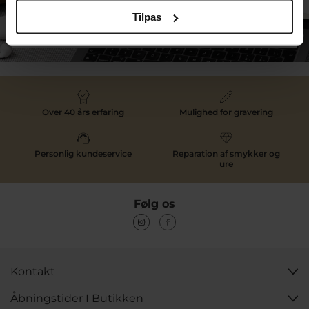
Tilpas
Tilmeld dig kundeklubben
Over 40 års erfaring
Mulighed for gravering
Personlig kundeservice
Reparation af smykker og
ure
Følg os
Kontakt
Åbningstider I Butikken