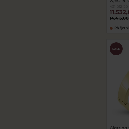
w/vs. 14 k
431-012-20
11.532
14.415,00
På fjern
SALE
Gigtring f