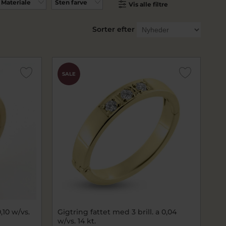
Materiale
Sten farve
Vis alle filtre
Sorter efter
SALE
,10 w/vs.
Gigtring fattet med 3 brill. a 0,04
w/vs. 14 kt.