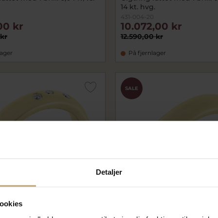
14 kt. hvg.
431-004-20
00 kr
10.072,00 kr
 kr
12.590,00 kr
lager
På fjernlager
SALE
Detaljer
ookies