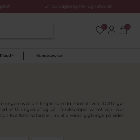
pilot
30 dages bytte- og returret
0
0
Tilbud
Kundeservice
re ringen over din finger som du normalt ville. Dette gør
ed at få ringen af og på i foreksempel varmt vejr hvor
tid i kvalitetsmaterialer. Se alle vores gigtringe på siden