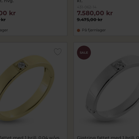
t. hvg.
kt.
431-062-14
,00 kr
7.580,00 kr
 kr
9.475,00 kr
lager
På fjernlager
SALE
attet med 1 brill. 0,04 w/vs.
Gigtring fattet med 1 brill. 