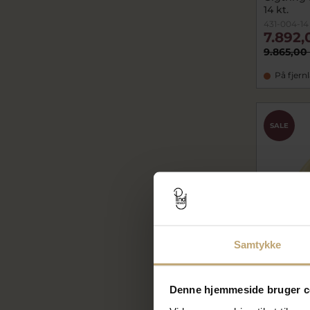
14 kt.
431-004-14
7.892,
9.865,00
På fjern
SALE
Samtykke
Denne hjemmeside bruger c