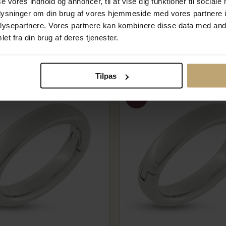
se vores indhold og annoncer, til at vise dig funktioner til sociale
3 brillanter a 0,02 w/vs. str.
Gigtring guld (kan åbnes)
oplysninger om din brug af vores hjemmeside med vores partnere i
1g
2611-000-01g
ysepartnere. Vores partnere kan kombinere disse data med andr
,00 kr
10.000,00 kr
et fra din brug af deres tjenester.
0 kr
12.500,00 kr
lager
På fjernlager
Tilpas
SALE