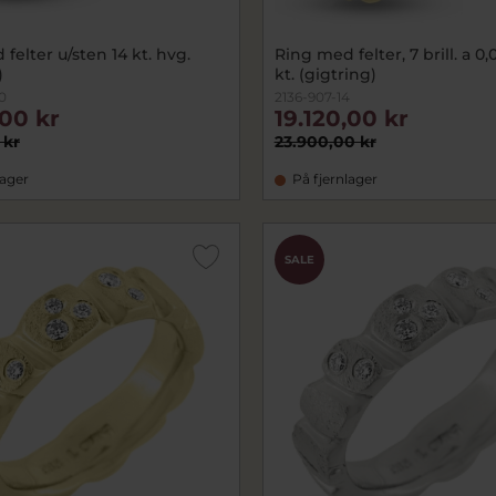
felter u/sten 14 kt. hvg.
Ring med felter, 7 brill. a 0,01 w/vs. 14
)
kt. (gigtring)
0
2136-907-14
,00 kr
19.120,00 kr
 kr
23.900,00 kr
lager
På fjernlager
SALE