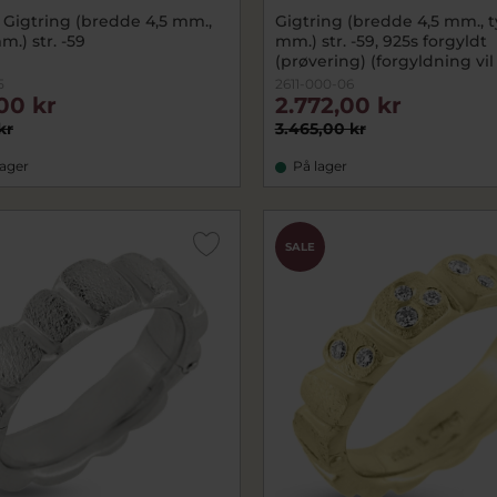
 Gigtring (bredde 4,5 mm.,
Gigtring (bredde 4,5 mm., ty
m.) str. -59
mm.) str. -59, 925s forgyldt
(prøvering) (forgyldning vil 
af ved brug !)
5
2611-000-06
00 kr
2.772,00 kr
kr
3.465,00 kr
lager
På lager
SALE