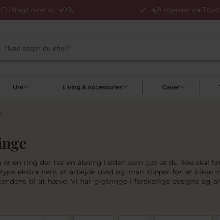
Fri fragt over kr. 499,-
4,8 stjerner på Trust
Ure
Living & Accessories
Gaver
e
inge
 er en ring der har en åbning i siden som gør at du ikke skal fø
type ekstra nem at arbejde med og man slipper for at bikse m
tendens til at hæve. Vi har gigtringe i forskellige designs og al