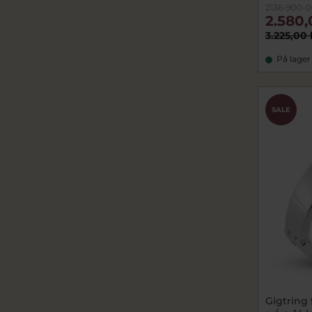
2136-900-0
2.580,
3.225,00 
På lager
SALE
Gigtring 