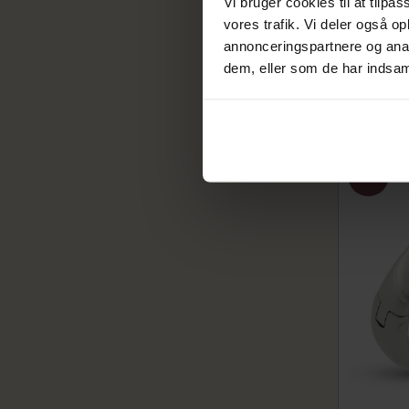
Vi bruger cookies til at tilpas
Gigtring, 
-59
vores trafik. Vi deler også 
2611-006-0
annonceringspartnere og anal
11.680
dem, eller som de har indsaml
14.600,0
På fjern
SALE