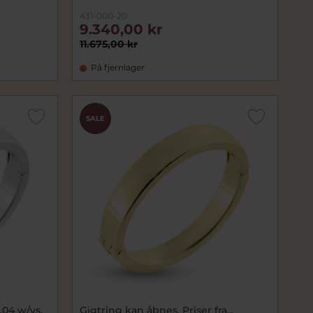
431-000-20
9.340,00 kr
11.675,00 kr
På fjernlager
SALE
0,04 w/vs.
Gigtring kan åbnes. Priser fra...