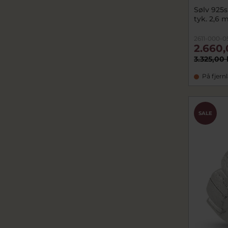
Sølv 925s
tyk. 2,6 m
2611-000-0
2.660,
3.325,00 
På fjern
SALE