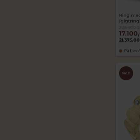
Ring med 
(gigtring
2136-900-2
17.100
21.375,00
På fjern
SALE