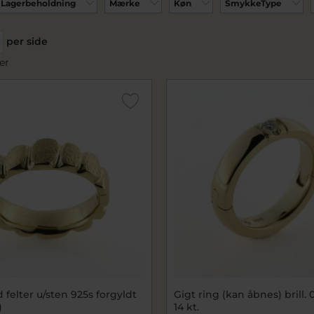
Lagerbeholdning
Mærke
Køn
SmykkeType
per side
er
felter u/sten 925s forgyldt
Gigt ring (kan åbnes) brill. 0
)
14 kt.