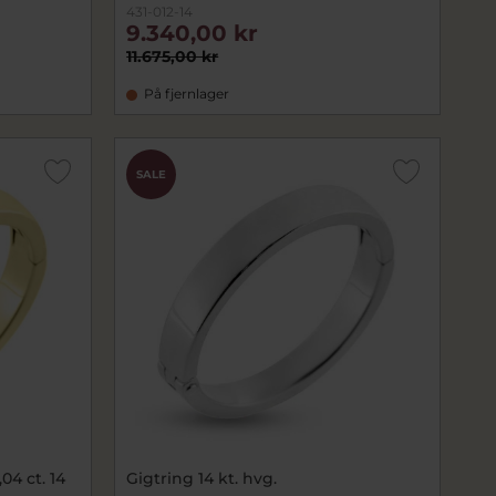
431-012-14
9.340,00 kr
11.675,00 kr
På fjernlager
SALE
04 ct. 14
Gigtring 14 kt. hvg.