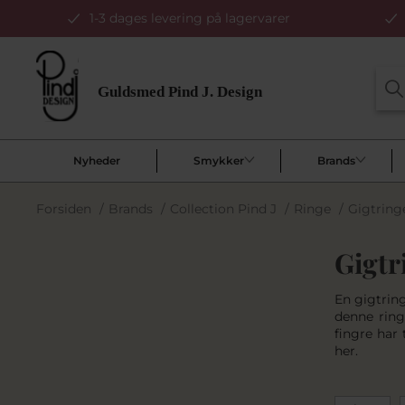
1-3 dages levering på lagervarer
Nyheder
Smykker
Brands
Forsiden
/
Brands
/
Collection Pind J
/
Ringe
/
Gigtring
Gigtr
En gigtring
denne ring
fingre har 
her.