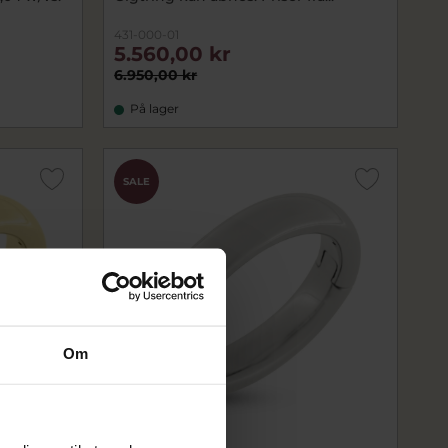
431-000-01
5.560,00 kr
6.950,00 kr
På lager
SALE
Om