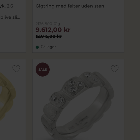
k. 2,6
Gigtring med felter uden sten
blive slidt
2136-900-01g
9.612,00 kr
12.015,00 kr
På lager
SALE