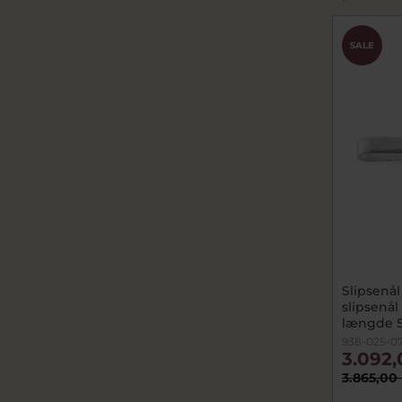
SALE
Slipsenål
slipsenå
længde 5
938-025-0
3.092,
3.865,00 