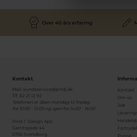
Over 40 års erfaring
M
Kontakt
Informa
Mail:
kundeservice@pindj.dk
Kontakt
Tlf. 62 21 12 92
Om os
Telefonen er åben mandag til fredag
Job
fra 10:00 - 12:00 og igen fra 14:00 - 16:00
Levering
Handelsb
Pind J. Design ApS
Gerritsgade 44
Fortryde
5700 Svendborg
Presse