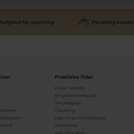
ulighed for gravering
Personlig kundes
tion
Praktiske Sider
Huller i ørerne
Ringstørrelsesguide
Smykkepleje
sformer
Gravering
etingelser
Læs vores onlinekatalog
lsesret
Kundeklub
Køb returlabel