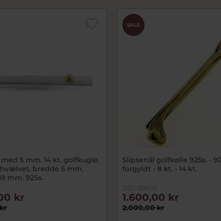
SALE
 med 5 mm. 14 kt. golfkugle,
Slipsenål golfkølle 925s. - 925s
l hvælvet, bredde 5 mm.
forgyldt - 8 kt. - 14 kt.
9 mm. 925s.
7
2122-000-01
00 kr
1.600,00 kr
kr
2.000,00 kr