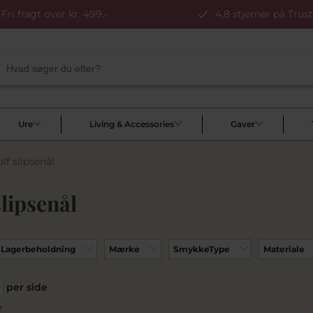
Fri fragt over kr. 499,-
4,8 stjerner på Trust
Ure
Living & Accessories
Gaver
lf slipsenål
slipsenål
Lagerbeholdning
Mærke
SmykkeType
Materiale
per side
r