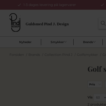
1-3 dages levering på lagervarer
Nyheder
Smykker
Brands
Forsiden
/
Brands
/
Collection Pind J
/
Golfsmykker
/
Go
Golf 
Pris
Vis
2 produkte