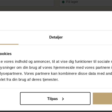
På lager
Måske er det her relevant for dig
Detaljer
ookies
se vores indhold og annoncer, til at vise dig funktioner til sociale
oplysninger om din brug af vores hjemmeside med vores partnere i
ysepartnere. Vores partnere kan kombinere disse data med andr
et fra din brug af deres tjenester.
Ti
Tilpas