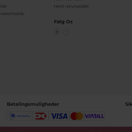
lkår
Hent returseddel
vekortsaldo
Følg Os
Betalingsmuligheder
Si