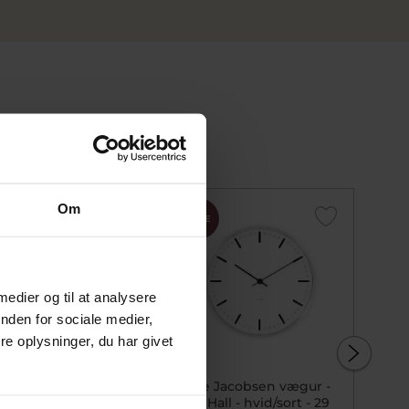
Om
SALE
SALE
SALE
 medier og til at analysere
nden for sociale medier,
e oplysninger, du har givet
rne Jacobsen vægur -
Arne Jacobsen vægur -
Norda
ankers - hvid/sort/rød -
City Hall - hvid/sort - 29
træfig