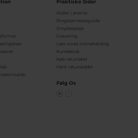
tion
Praktiske Sider
Huller i ørerne
Ringstørrelsesguide
Smykkepleje
sformer
Gravering
etingelser
Læs vores onlinekatalog
lsesret
Kundeklub
Køb returlabel
lkår
Hent returseddel
vekortsaldo
Følg Os