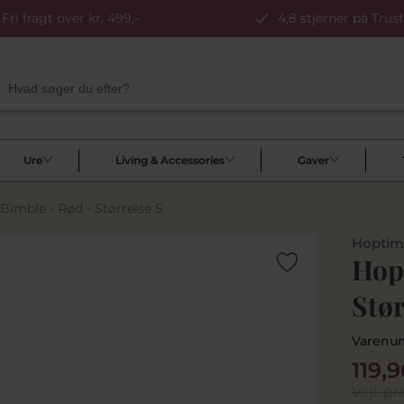
Fri fragt over kr. 499,-
4,8 stjerner på Trust
Ure
Living & Accessories
Gaver
Bimble - Rød - Størrelse S
Hoptim
Hop
Stør
Varenu
119,9
Vejl. pri