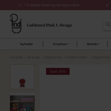
1-3 dages levering på lagervarer
Nyheder
Smykker
Brands
Forside
/
Brands
/
Hoptimist
/
Hoptimister
/
Hoptimist 
Spar 20%