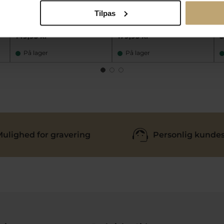
4
fh26058
fh32247
Tilpas
r
119,96 kr
143,96 kr
149,95 kr
179,95 kr
5
På lager
På lager
ulighed for gravering
Personlig kundes