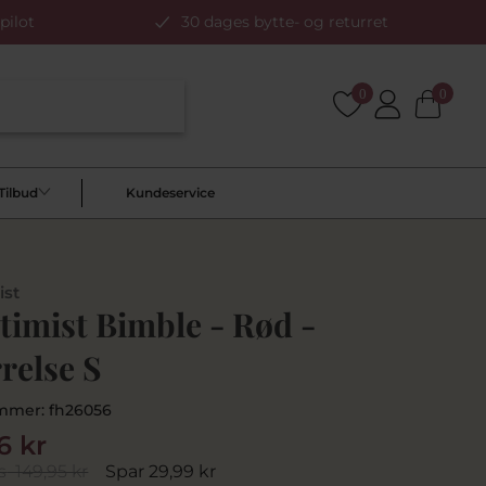
pilot
30 dages bytte- og returret
0
0
Tilbud
Kundeservice
ist
timist Bimble - Rød -
relse S
mmer:
fh26056
6 kr
s
149,95 kr
Spar 29,99 kr