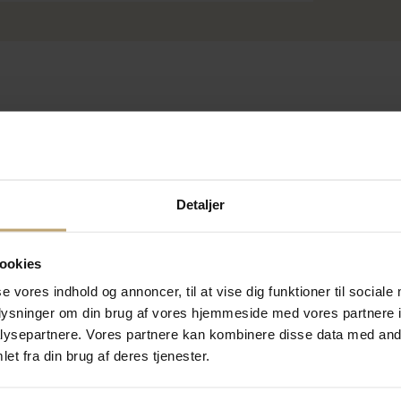
Detaljer
SALE
SALE
ookies
se vores indhold og annoncer, til at vise dig funktioner til sociale
oplysninger om din brug af vores hjemmeside med vores partnere i
ysepartnere. Vores partnere kan kombinere disse data med andr
et fra din brug af deres tjenester.
Hoptimist Soft Bimble -
Hoptimist Baby Bimble -
A
Ruby - Størrelse S
Rose
B