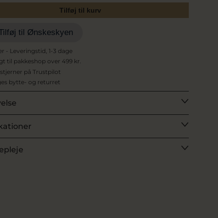
Tilføj til kurv
Tilføj til Ønskeskyen
er - Leveringstid, 1-3 dage
agt til pakkeshop over 499 kr.
 stjerner på Trustpilot
es bytte- og returret
velse
kationer
epleje