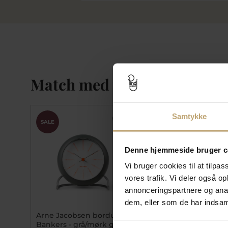
Match med
Samtykke
SALE
SALE
Denne hjemmeside bruger c
Vi bruger cookies til at tilpas
vores trafik. Vi deler også 
annonceringspartnere og anal
dem, eller som de har indsaml
Arne Jacobsen bordur -
Hoptimist Brudepar -
Bankers - grå/mørk grå -
White - Størrelse S -