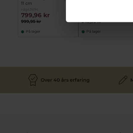
11 cm
Bride & Groom
rdg43694
fh26135
799,96 kr
279,96 kr
999,95 kr
349,95 kr
På lager
På lager
Over 40 års erfaring
M