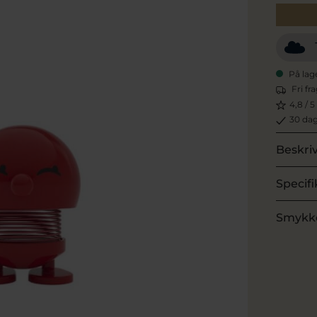
På lag
Fri fr
4,8 / 5
30 dag
Beskri
Specifi
Smykk