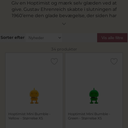
Giv en Hoptimist og mærk selv glæden ved at
give. Gustav Ehrenreich skabte i slutningen af
1960’erne den glade bevægelse, der siden har
fået plads i dansk designhistorie. I dag er der en
glad Hoptimist til enhver lejlighed. Derfor kan
du altid finde en Hoptimist, som vil glæde, hvor
Sorter efter
Vis alle filtre
end den havner. Det er nemlig hele idéen bag
Hoptimisterne: At sprede glæde og sætte smil
34 produkter
på alles læber.
Hoptimist Mini Bumble -
Hoptimist Mini Bumble -
Yellow - Størrelse XS
Green - Størrelse XS