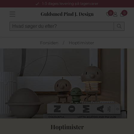
1-3 dages levering på lagervarer
0
0
Forsiden
/
Hoptimister
Hoptimister