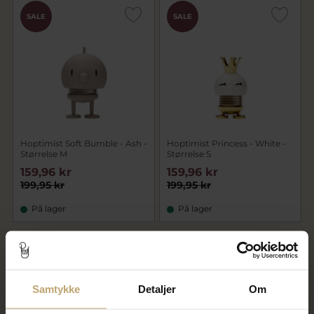
SALE
SALE
Hoptimist Soft Bumble - Ash -
Hoptimist Princess - White -
Størrelse M
Størrelse S
159,96 kr
159,96 kr
199,95 kr
199,95 kr
På lager
På lager
SALE
SALE
Samtykke
Detaljer
Om