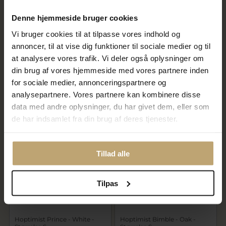
Denne hjemmeside bruger cookies
Vi bruger cookies til at tilpasse vores indhold og
annoncer, til at vise dig funktioner til sociale medier og til
Hoptimist Bumble - Oak -
Hoptimist Brudepar - White -
Størrelse M
Størrelse S - Bride & Groom
at analysere vores trafik. Vi deler også oplysninger om
319,96 kr
279,96 kr
din brug af vores hjemmeside med vores partnere inden
399,95 kr
349,95 kr
for sociale medier, annonceringspartnere og
analysepartnere. Vores partnere kan kombinere disse
På lager
På lager
data med andre oplysninger, du har givet dem, eller som
de har indsamlet fra din brug af deres tjenester.
SALE
SALE
Tillad alle
Tilpas
Hoptimist Prince - White -
Hoptimist Bimble - Oak -