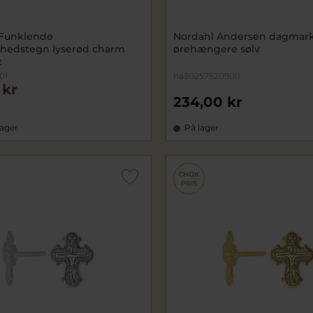
 Funklende
Nordahl Andersen dagmark
hedstegn lyserød charm
ørehængere sølv
z
01
na30257520900
 kr
234,00 kr
lager
På lager
CHOK
PRIS