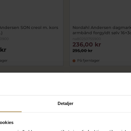
Andersen SON creol m. kors
Nordahl Andersen dagmark
.)
armbånd forgyldt sølv 16+
20900
na80250755900
236,00 kr
 kr
295,00 kr
lager
På fjernlager
Detaljer
ookies