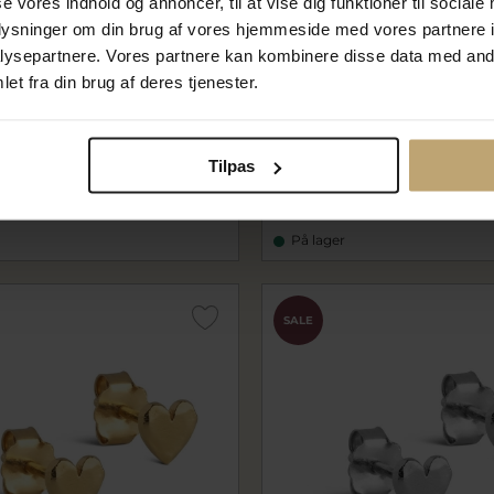
se vores indhold og annoncer, til at vise dig funktioner til sociale
oplysninger om din brug af vores hjemmeside med vores partnere i
ysepartnere. Vores partnere kan kombinere disse data med andr
et fra din brug af deres tjenester.
ack Sun bead sølv "Drill"
Mads Z Black Sun bead sølv 
mz5130027
Tilpas
 kr
275,00 kr
På lager
SALE