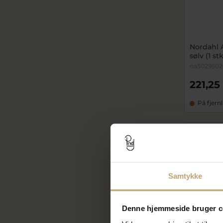
Nordahl 
sølv (1 stk
na302950
221,25
På fjern
Samtykke
Denne hjemmeside bruger c