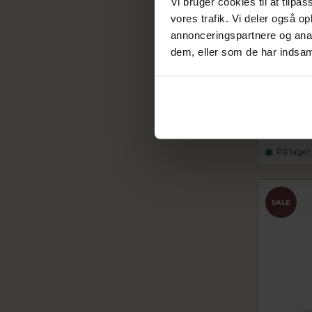
Vi bruger cookies til at tilpas
vores trafik. Vi deler også 
annonceringspartnere og anal
dem, eller som de har indsaml
Mads Z Bl
mz5130026
275,00
På lager
SALE