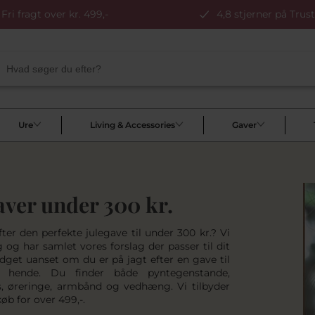
Fri fragt over kr. 499,-
4,8 stjerner på Trust
Ure
Living & Accessories
Gaver
aver under 300 kr.
ter den perfekte julegave til under 300 kr.? Vi
 og har samlet vores forslag der passer til dit
dget uanset om du er på jagt efter en gave til
 hende. Du finder både pyntegenstande,
s, øreringe, armbånd og vedhæng. Vi tilbyder
 køb for over 499,-.