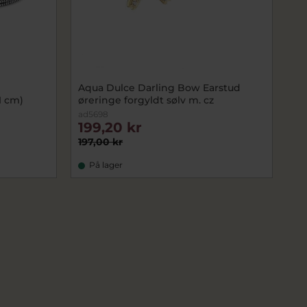
Aqua Dulce Darling Bow Earstud
17-21 cm)
øreringe forgyldt sølv m. cz
ad5698
199,20 kr
197,00 kr
På lager