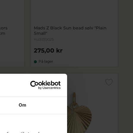
ors
Mads Z Black Sun bead sølv "Plain
3cm
Small"
mz5130025
275,00 kr
På lager
SALE
Om