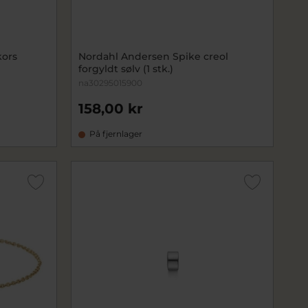
ors
Nordahl Andersen Spike creol
forgyldt sølv (1 stk.)
na30295015900
158,00 kr
På fjernlager