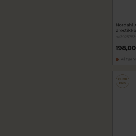
Nordahl 
ørestikke
na3025753
198,00
På fjern
CHOK
PRIS