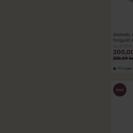
ENAMEL 
forgyldt 
ecE373GM
200,0
250,00 k
På lager
SALE