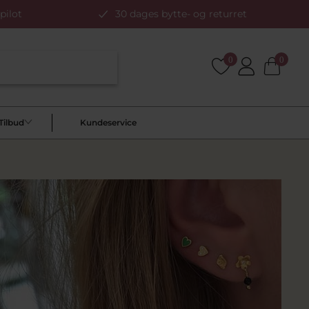
pilot
30 dages bytte- og returret
0
0
Tilbud
Kundeservice