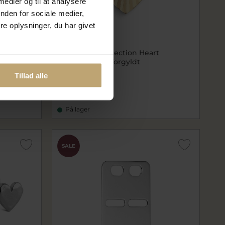
 medier og til at analysere
nden for sociale medier,
e oplysninger, du har givet
"Faith"
Jane Kønig Reflection Heart
vedhæng sølv forgyldt
JKP-RHP01-G
Tillad alle
300,00 kr
375,00 kr
På lager
SALE