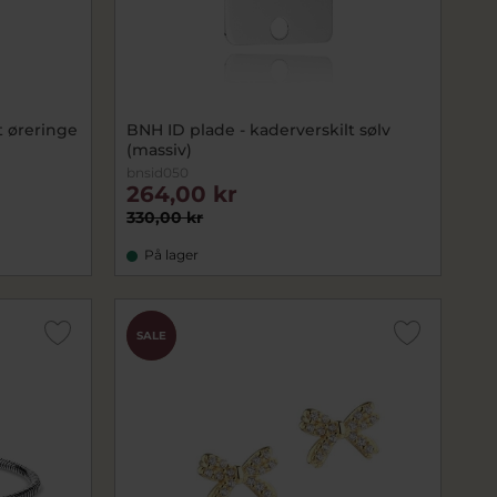
 øreringe
BNH ID plade - kaderverskilt sølv
(massiv)
bnsid050
264,00 kr
330,00 kr
På lager
CHOK
SALE
PRIS