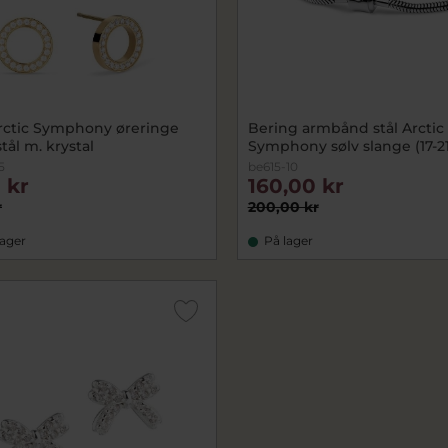
rctic Symphony øreringe
Bering armbånd stål Arctic
stål m. krystal
Symphony sølv slange (
5
be615-10
 kr
160,00 kr
r
200,00 kr
lager
På lager