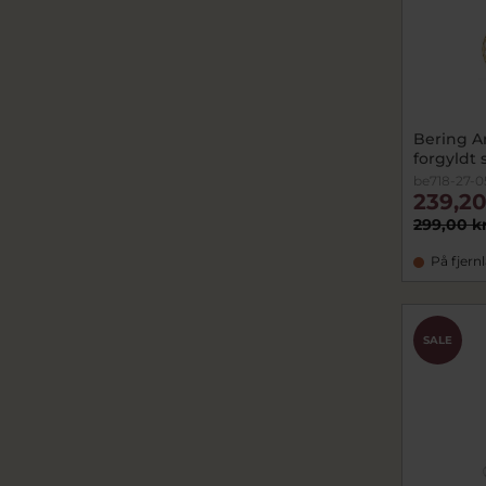
Bering A
forgyldt 
be718-27-0
239,20
299,00 k
På fjern
SALE