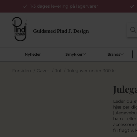
1-3 dages levering på lagervarer
Nyheder
Smykker
Brands
Forsiden
/
Gaver
/
Jul
/
Julegaver under 300 kr
Juleg
Leder du ef
hjælper dig
julegavebu
ham eller
accessorie
fri fragt v.