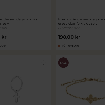
Andersen dagmarkors
Nordahl Andersen dagmark
r sølv
ørestikker forgyldt sølv
0900
na30257535900
 kr
198,00 kr
lager
På fjernlager
SALE