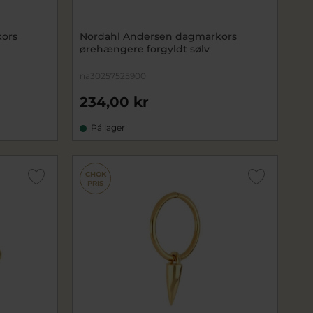
ors
Nordahl Andersen dagmarkors
ørehængere forgyldt sølv
na30257525900
234,00 kr
På lager
CHOK
PRIS