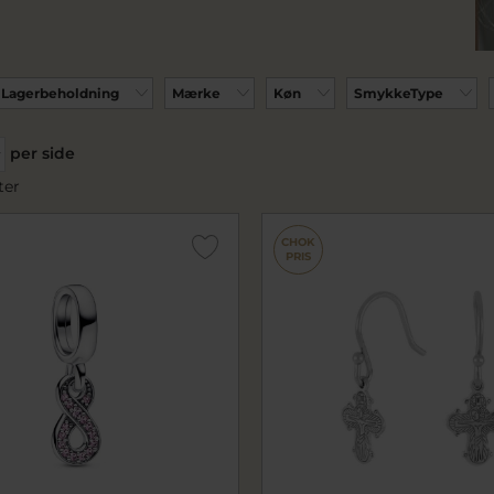
Lagerbeholdning
Mærke
Køn
SmykkeType
per side
ter
CHOK
PRIS