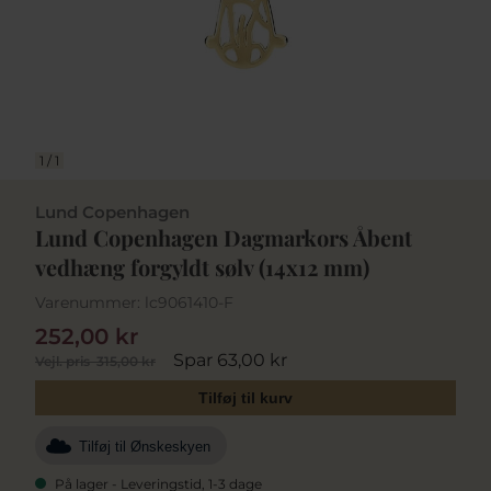
1
/
1
Lund Copenhagen
Lund Copenhagen Dagmarkors Åbent
vedhæng forgyldt sølv (14x12 mm)
Varenummer:
lc9061410-F
252,00 kr
Spar 63,00 kr
Vejl. pris
315,00 kr
Tilføj til kurv
Tilføj til Ønskeskyen
På lager - Leveringstid, 1-3 dage