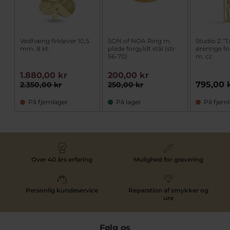
Vedhæng firkløver 10,5
SON of NOA Ring m.
Studio Z "
mm. 8 kt.
plade forgyldt stål (str.
øreringe fo
56-70)
m. cz
1.880,00 kr
200,00 kr
795,00 
2.350,00 kr
250,00 kr
På fjernlager
På lager
På fjern
Over 40 års erfaring
Mulighed for gravering
Personlig kundeservice
Reparation af smykker og
ure
Følg os