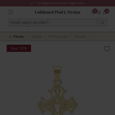
1-3 dages levering på lagervarer
0
0
Tilbage
Forside
/
Pind J. Design
/
Nyheder
/
Spar 20%