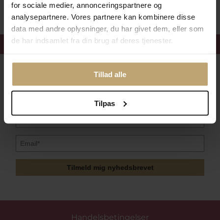
for sociale medier, annonceringspartnere og
analysepartnere. Vores partnere kan kombinere disse
data med andre oplysninger, du har givet dem, eller som
de har indsamlet fra din brug af deres tjenester.
Få 15%
velkomstrabat
Følg med i vores nyhedsbrev
Tillad alle
Læs mere her
Tilpas
Tilmeld mig nyhedsbrevet
Handelsbetingelser