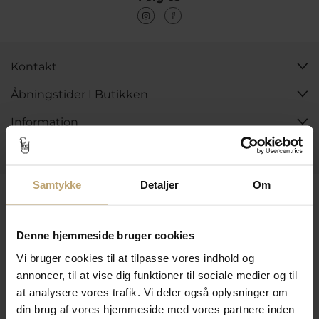
Kontakt
Åbningstider I Butikken
Information
Praktiske Sider
Samtykke
Detaljer
Om
Leveringsmuligheder
Denne hjemmeside bruger cookies
Betalingsmuligheder
Vi bruger cookies til at tilpasse vores indhold og
annoncer, til at vise dig funktioner til sociale medier og til
at analysere vores trafik. Vi deler også oplysninger om
din brug af vores hjemmeside med vores partnere inden
Sikker Og Tryg E-Handel