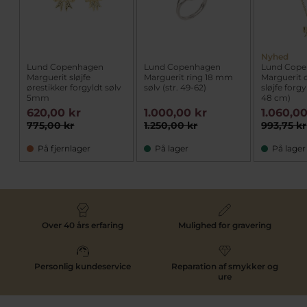
Nyhed
Lund Copenhagen
Lund Copenhagen
Lund Cop
Marguerit sløjfe
Marguerit ring 18 mm
Marguerit c
ørestikker forgyldt sølv
sølv (str. 49-62)
sløjfe forgy
5mm
48 cm)
620,00 kr
1.000,00 kr
1.060,00
775,00 kr
1.250,00 kr
993,75 kr
På fjernlager
På lager
På lager
Over 40 års erfaring
Mulighed for gravering
Personlig kundeservice
Reparation af smykker og
ure