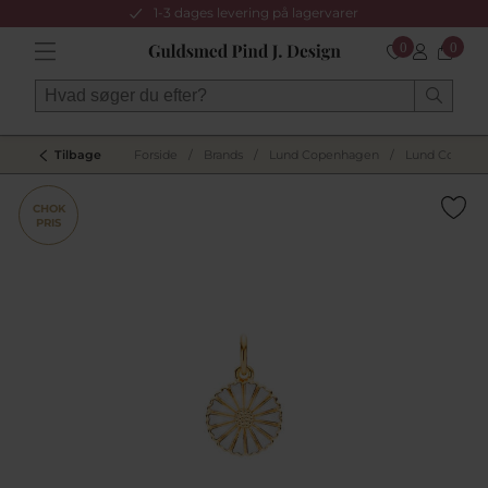
1-3 dages levering på lagervarer
0
0
Tilbage
Forside
/
Brands
/
Lund Copenhagen
/
Lund Copenha
CHOK
PRIS