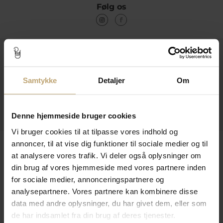
Følg os
Kontakt
Åbningstider I Butikken
Samtykke
Detaljer
Om
Information
Praktiske Sider
Denne hjemmeside bruger cookies
Vi bruger cookies til at tilpasse vores indhold og
Leveringsmuligheder
annoncer, til at vise dig funktioner til sociale medier og til
at analysere vores trafik. Vi deler også oplysninger om
din brug af vores hjemmeside med vores partnere inden
for sociale medier, annonceringspartnere og
Betalingsmuligheder
analysepartnere. Vores partnere kan kombinere disse
data med andre oplysninger, du har givet dem, eller som
de har indsamlet fra din brug af deres tjenester.