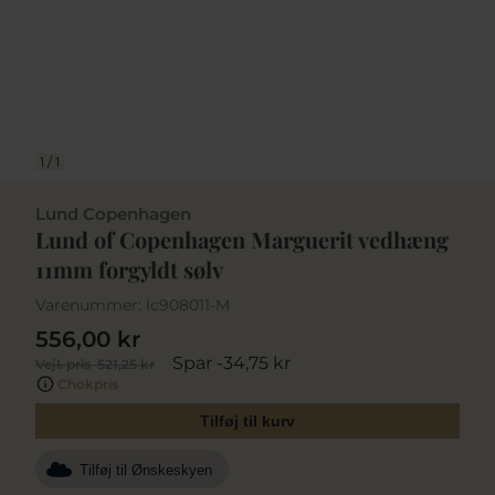
1
/
1
Lund Copenhagen
Lund of Copenhagen Marguerit vedhæng
11mm forgyldt sølv
Varenummer:
lc908011-M
556,00 kr
Spar -34,75 kr
Vejl. pris
521,25 kr
Chokpris
Tilføj til kurv
Tilføj til Ønskeskyen