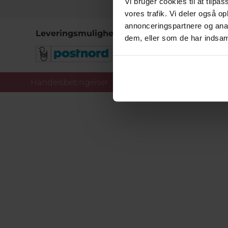
Vi bruger cookies til at tilpas
vores trafik. Vi deler også 
annonceringspartnere og anal
Leveringsmuligheder
dem, eller som de har indsaml
Handelsbetingelser
Co
Copy