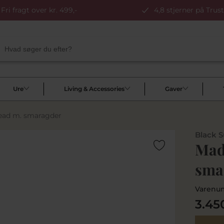
Fri fragt over kr. 499,-
4,8 stjerner på Trust
Ure
Living & Accessories
Gaver
bead m. smaragder
Black 
Mads
sma
Varenu
3.45