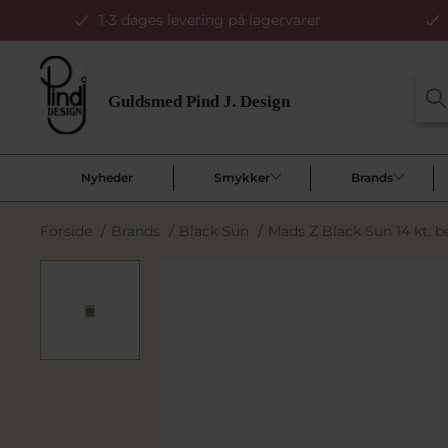
1-3 dages levering på lagervarer
Nyheder
Smykker
Brands
Forside
/
Brands
/
Black Sun
/
Mads Z Black Sun 14 kt. 