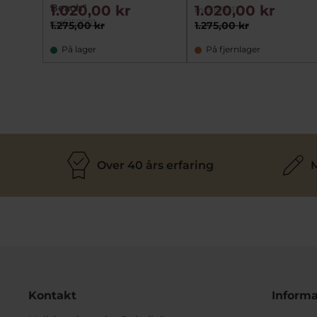
Beach"
1.020,00 kr
1.020,00 kr
mz5159013
mz5159001
1.275,00 kr
1.275,00 kr
På lager
På fjernlager
Over 40 års erfaring
M
Kontakt
Informa