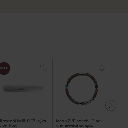
SALE
lipsenål brill. 0,03 w/vs.
Mads Z "Eisbach" Black
Mads Z
4 kt. hvg.
Sun armbånd sølv
14 kara