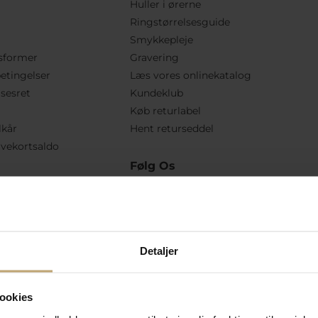
Huller i ørerne
Ringstørrelsesguide
Smykkepleje
sformer
Gravering
etingelser
Læs vores onlinekatalog
lsesret
Kundeklub
Køb returlabel
lkår
Hent returseddel
vekortsaldo
Følg Os
Detaljer
ookies