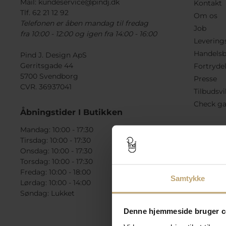
Mail:
kundeservice@pindj.dk
Kontakt
Tlf. 62 21 12 92
Om os
Telefonen er åben mandag til fredag
Job
fra 10:00 - 12:00 og igen fra 14:00 - 16:00
Levering
Handelsb
Pind J. Design ApS
Gerritsgade 44
Fortryde
5700 Svendborg
Presse
CVR. 36937041
Tilbudsvi
Check ga
Åbningstider I Butikken
Mandag: 10:00 - 17:30
Tirsdag: 10:00 - 17:30
Onsdag: 10:00 - 17:30
Torsdag: 10:00 - 17:30
Fredag: 10:00 - 18:00
Samtykke
Lørdag: 10:00 - 14:00
Søndag: Lukket
Denne hjemmeside bruger c