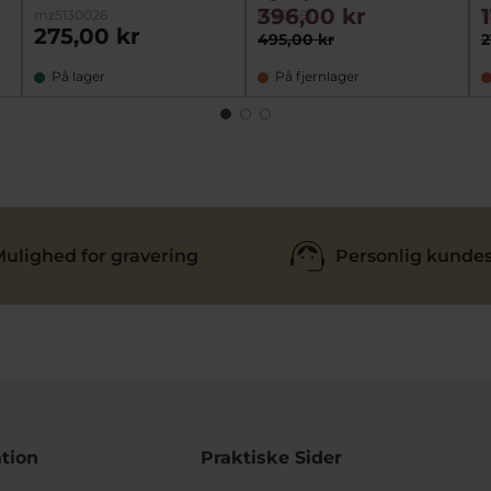
396,00 kr
mz5130026
sc821691
9
275,00 kr
495,00 kr
2
På lager
På fjernlager
ulighed for gravering
Personlig kundes
tion
Praktiske Sider