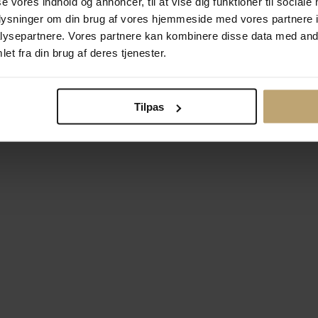
se vores indhold og annoncer, til at vise dig funktioner til sociale
oplysninger om din brug af vores hjemmeside med vores partnere i
ysepartnere. Vores partnere kan kombinere disse data med andr
Betalingsmuligheder
Si
et fra din brug af deres tjenester.
Tilpas
okiepolitik
Ændr cookie-indsti
right © 2026 Pind J. Design Guldsmedie. Alle rettigheder forbeh