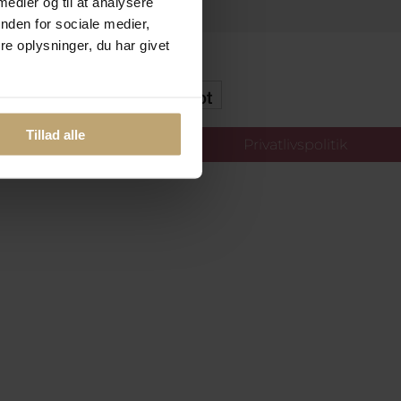
 medier og til at analysere
nden for sociale medier,
e oplysninger, du har givet
kker Og Tryg E-Handel
Tillad alle
llinger
Privatlivspolitik
oldt.