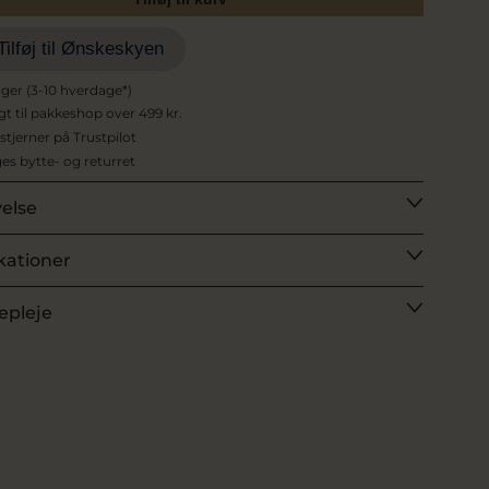
Tilføj til Ønskeskyen
ager (3-10 hverdage*)
agt til pakkeshop over 499 kr.
 stjerner på Trustpilot
es bytte- og returret
velse
kationer
epleje