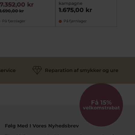
kampagne
17.352,00 kr
38-003-20
mz5530
1.675,00 kr
1.95
mz5159031
1.690,00 kr
På fjernlager
På fjernlager
På la
ervice
Reparation af smykker og ure
Få 15%
velkomstrabat
Følg Med I Vores Nyhedsbrev