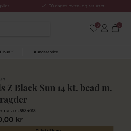
pilot
30 dages bytte- og returret
0
0
Tilbud
Kundeservice
Sun
 Z Black Sun 14 kt. bead m.
ragder
mmer:
mz5534013
0,00 kr
Tilføj til kurv