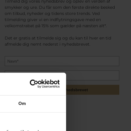
Tilmeld dig vores nyhedsbrev og oplev en verden af
smykker og ure. Du får som den første direkte besked
om tilbud, nyheder og tidens store trends. Ved
tilmelding giver vi en indflytningsgave med en
velkomstrabat på 15% som gælder på næsten alt*.
Det er gratis at tilmelde sig og du kan til hver en tid
afmelde dig nemt nederst i nyhedsbrevet.
Tilmeld mig nyhedsbrevet
Om