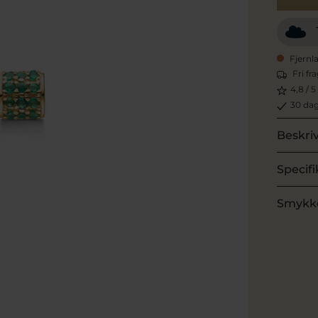
Fjernl
Fri fr
4,8 / 5
30 dag
Beskri
Specifi
Smykk