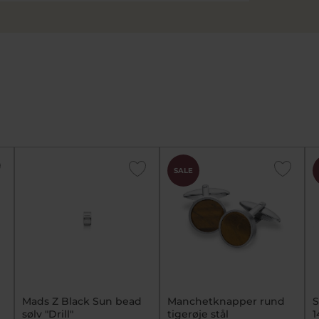
SALE
Mads Z Black Sun bead
Manchetknapper rund
S
d
sølv "Drill"
tigerøje stål
1