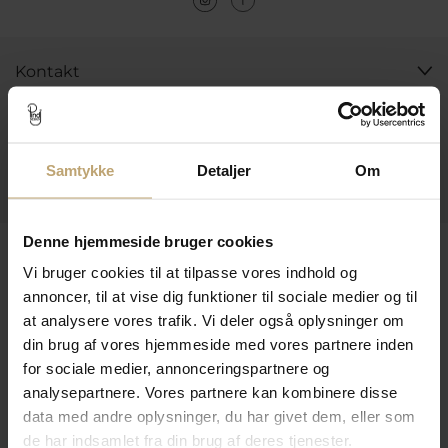
Kontakt
Åbningstider I Butikken
Information
Samtykke
Detaljer
Om
Praktiske Sider
Denne hjemmeside bruger cookies
Leveringsmuligheder
Vi bruger cookies til at tilpasse vores indhold og
annoncer, til at vise dig funktioner til sociale medier og til
at analysere vores trafik. Vi deler også oplysninger om
Betalingsmuligheder
din brug af vores hjemmeside med vores partnere inden
for sociale medier, annonceringspartnere og
analysepartnere. Vores partnere kan kombinere disse
data med andre oplysninger, du har givet dem, eller som
Sikker Og Tryg E-Handel
de har indsamlet fra din brug af deres tjenester.