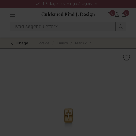
1-3 dages levering på lagervarer
0
0
Tilbage
Forside
/
Brands
/
Mads Z
/