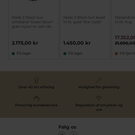
Mads Z Black Sun
Mads Z Black Sun bead
Slipsenål br
armbånd "Green Bowl"
14 kt. guld "Star Gold"
14 kt. hvg.
grøn nylon m. sølv lås
17.352,0
2.175,00 kr
1.450,00 kr
21.690,00
På lager
På lager
På fjern
Over 40 års erfaring
Mulighed for gravering
Personlig kundeservice
Reparation af smykker og
ure
Følg os