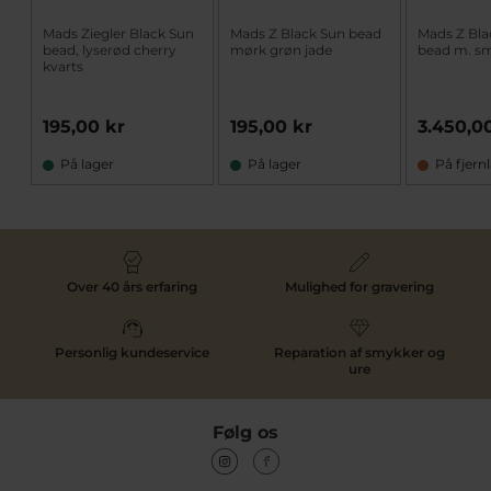
Mads Ziegler Black Sun
Mads Z Black Sun bead
Mads Z Blac
bead, lyserød cherry
mørk grøn jade
bead m. s
kvarts
195,00 kr
195,00 kr
3.450,0
På lager
På lager
På fjern
Over 40 års erfaring
Mulighed for gravering
Personlig kundeservice
Reparation af smykker og
ure
Følg os