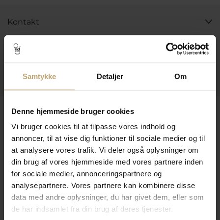
Kontakt
Åbningstider I Butikken
Information
Samtykke
Detaljer
Om
Praktiske Sider
Leveringsmuligheder
Denne hjemmeside bruger cookies
Vi bruger cookies til at tilpasse vores indhold og
annoncer, til at vise dig funktioner til sociale medier og til
at analysere vores trafik. Vi deler også oplysninger om
Betalingsmuligheder
din brug af vores hjemmeside med vores partnere inden
for sociale medier, annonceringspartnere og
analysepartnere. Vores partnere kan kombinere disse
Sikker Og Tryg E-Handel
data med andre oplysninger, du har givet dem, eller som
de har indsamlet fra din brug af deres tjenester.