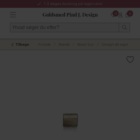
1-3 dages levering på lagervarer
0
0
Tilbage
Forside
/
Brands
/
Black Sun
/
Design dit eget
/