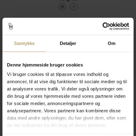
Kontakt
Åbningstider I Butikken
Samtykke
Detaljer
Om
Information
Praktiske Sider
Denne hjemmeside bruger cookies
Vi bruger cookies til at tilpasse vores indhold og
annoncer, til at vise dig funktioner til sociale medier og til
Leveringsmuligheder
at analysere vores trafik. Vi deler også oplysninger om
din brug af vores hjemmeside med vores partnere inden
for sociale medier, annonceringspartnere og
Betalingsmuligheder
analysepartnere. Vores partnere kan kombinere disse
data med andre oplysninger, du har givet dem, eller som
de har indsamlet fra din brug af deres tjenester.
Sikker Og Tryg E-Handel