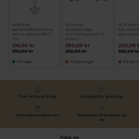
NOA Kids
NOA Kids
NOA Kids 
børnehalskæde krone
børneøreringe
sølv somm
sølv m. pink cz (38+3
sommerfugle sølv m.
grøn cz (str
cm)
pink cz
316,00 kr
280,00 kr
200,00 
395,00 kr
350,00 kr
250,00 k
På lager
På fjernlager
På fjern
Over 40 års erfaring
Mulighed for gravering
Personlig kundeservice
Reparation af smykker og
ure
Følg os