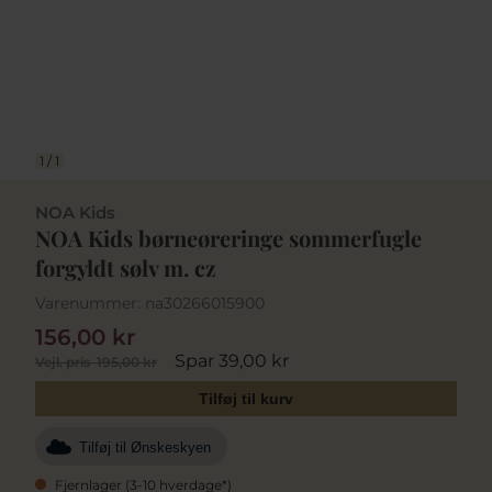
1
/
1
NOA Kids
NOA Kids børneøreringe sommerfugle
forgyldt sølv m. cz
Varenummer:
na30266015900
156,00 kr
Spar 39,00 kr
Vejl. pris
195,00 kr
Tilføj til kurv
Tilføj til Ønskeskyen
Fjernlager (3-10 hverdage*)