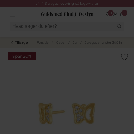
1-3 dages levering på lagervarer
0
0
Tilbage
Forside
/
Gaver
/
Jul
/
Julegaver under 300 kr
/
Spar 20%