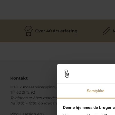
Over 40 års erfaring
M
Kontakt
Informa
Mail:
kundeservice@pindj.dk
Kontakt
Samtykke
Tlf. 62 21 12 92
Om os
Telefonen er åben mandag til fredag
Job
fra 10:00 - 12:00 og igen fra 14:00 - 16:00
Levering
Denne hjemmeside bruger c
Handelsb
Pind J. Design ApS