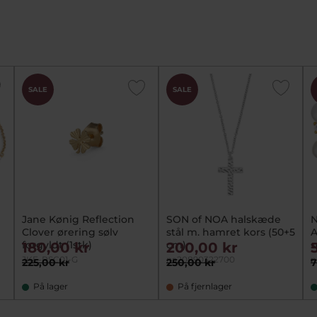
SALE
SALE
Jane Kønig Reflection
SON of NOA halskæde
N
Clover ørering sølv
stål m. hamret kors (50+5
A
forgyldt (1stk)
cm)
s
180,00 kr
200,00 kr
JKE-RSC01-G
na20890322700
n
225,00 kr
250,00 kr
7
På lager
På fjernlager