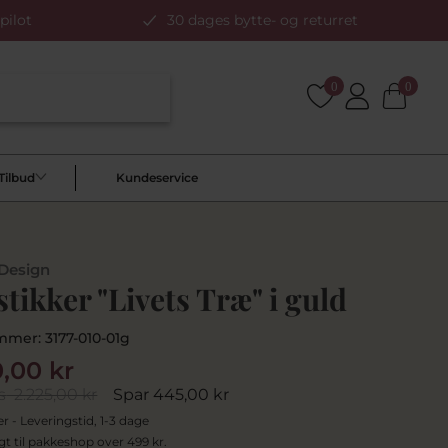
pilot
30 dages bytte- og returret
0
0
Tilbud
Kundeservice
 Design
tikker "Livets Træ" i guld
mmer:
3177-010-01g
0,00 kr
s
2.225,00 kr
Spar 445,00 kr
er - Leveringstid, 1-3 dage
agt til pakkeshop over 499 kr.