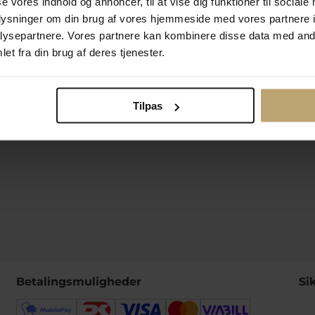
se vores indhold og annoncer, til at vise dig funktioner til sociale
lsesret
Kundeklub
oplysninger om din brug af vores hjemmeside med vores partnere i
Køb returlabel
ysepartnere. Vores partnere kan kombinere disse data med andr
lkår
Hent returseddel
et fra din brug af deres tjenester.
vekortsaldo
Følg Os
Tilpas
Betalingsmuligheder
Si