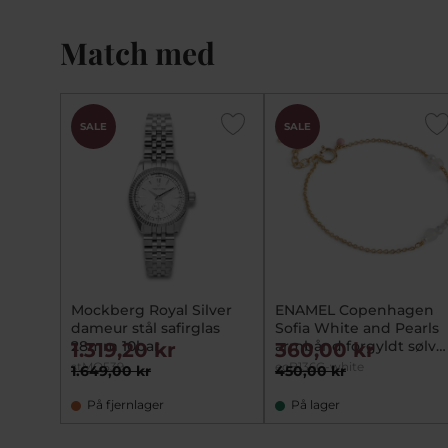
Match med
SALE
SALE
Mockberg Royal Silver
ENAMEL Copenhagen
dameur stål safirglas
Sofia White and Pearls
28mm 10bar
armbånd forgyldt sølv
1.319,20 kr
360,00 kr
m. fvp (15+3 cm)
stMO539
ecB136G-white
1.649,00 kr
450,00 kr
På fjernlager
På lager