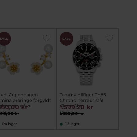
SALE
SALE
uni Copenhagen
Tommy Hilfiger TH85
mina øreringe forgyldt
Chrono herreur stål
ølv m. cz + fvp
41mm 5bar
560,00 kr
1.599,20 kr
cA1421
1792156
00,00 kr
1.999,00 kr
På lager
På lager