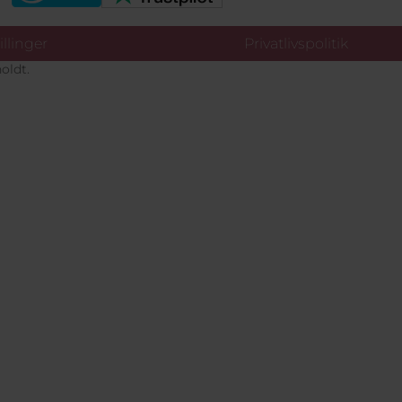
llinger
Privatlivspolitik
oldt.