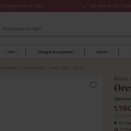
Fri fragt over kr. 499,-
4,8 stjerner på Trust
Ure
Living & Accessories
Gaver
ionsdagen
/
Ørestikker "Livets Træ" i guld
Pind J.
Øres
Varenu
1.78
Vejl. pri
På lag
Fri fr