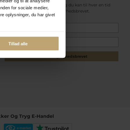
 medier og til at analysere
Det er gratis at tilmelde sig og du kan til hver en tid
nden for sociale medier,
afmelde dig nemt nederst i nyhedsbrevet.
e oplysninger, du har givet
Tillad alle
Tilmeld mig nyhedsbrevet
kker Og Tryg E-Handel