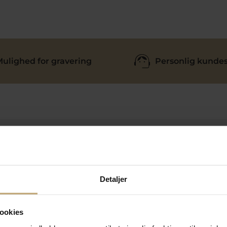
ulighed for gravering
Personlig kundes
tion
Praktiske Sider
Huller i ørerne
Detaljer
Ringstørrelsesguide
Smykkepleje
sformer
Gravering
ookies
etingelser
Læs vores onlinekatalog