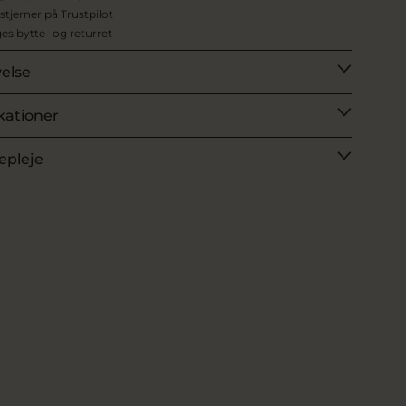
 stjerner på Trustpilot
es bytte- og returret
velse
kationer
epleje