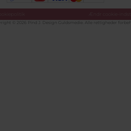
okiepolitik
Ændr cookie-indsti
right © 2026 Pind J. Design Guldsmedie. Alle rettigheder forbeh