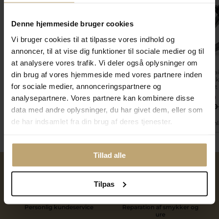
SALE
SALE
SALE
Denne hjemmeside bruger cookies
Vi bruger cookies til at tilpasse vores indhold og
annoncer, til at vise dig funktioner til sociale medier og til
at analysere vores trafik. Vi deler også oplysninger om
Dream Delux ring med
Ring Solitaire m. ægte
Ring Solita
din brug af vores hjemmeside med vores partnere inden
brill. 0,05 ct. w/pi. 925s.
rubin 0,15 ct. 14 kt.
brillant 14 
for sociale medier, annonceringspartnere og
rhodineret
1.452,00 kr
7.452,00 kr
9.112,00
analysepartnere. Vores partnere kan kombinere disse
1.815,00 kr
9.315,00 kr
11.390,00
data med andre oplysninger, du har givet dem, eller som
de har indsamlet fra din brug af deres tjenester.
På fjernlager
På fjernlager
På fjern
Tillad alle
Over 40 års erfaring
Mulighed for gravering
Tilpas
Personlig kundeservice
Reparation af smykker og
ure