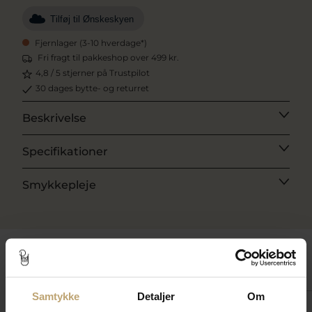
Tilføj til Ønskeskyen
Fjernlager (3-10 hverdage*)
Fri fragt til pakkeshop over 499 kr.
4,8 / 5 stjerner på Trustpilot
30 dages bytte- og returret
Beskrivelse
Specifikationer
Smykkepleje
Match med
Samtykke
Detaljer
Om