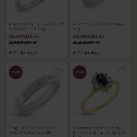
Ring roset, brill. 0,25 w/vs. + 8*
Ring 3* 0,01 w/vs i hjerte 14 kt.
0,06 w/vs. 14 kt. hvg.
hvg.
26.472,00 kr
20.200,00 kr
33.090,00 kr
25.250,00 kr
På fjernlager
På fjernlager
SALE
SALE
Ring 1 brillant 0,04 + 4 brill. a
Rosetring med fac. ametyst
0,02 w/vs 925s. (str.-59)
6*4 mm. & 12 * brill. 0,02 w/vs.
14 kt.