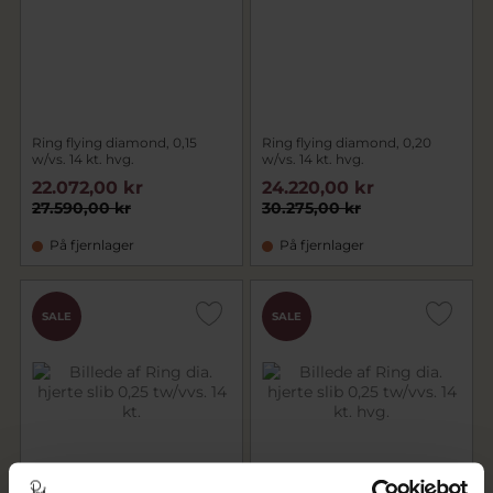
Ring flying diamond, 0,15
Ring flying diamond, 0,20
w/vs. 14 kt. hvg.
w/vs. 14 kt. hvg.
22.072,00 kr
24.220,00 kr
27.590,00 kr
30.275,00 kr
På fjernlager
På fjernlager
SALE
SALE