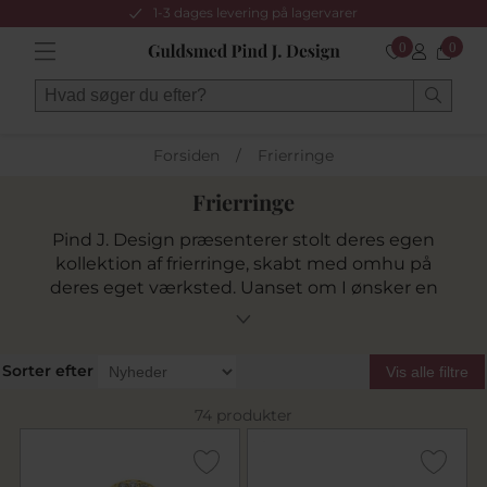
1-3 dages levering på lagervarer
0
0
Forsiden
/
Frierringe
Frierringe
Pind J. Design præsenterer stolt deres egen
kollektion af frierringe, skabt med omhu på
deres eget værksted. Uanset om I ønsker en
klassisk eller unik ring, tilbyder vi et bredt
udvalg i ædle materialer som sølv og guld, alle
designet til at symbolisere jeres kærlighed.
Sorter efter
Vis alle filtre
Vores håndværk sikrer høj kvalitet og mulighed
for specialfremstillede designs, der matcher
74 produkter
jeres ønsker. Find den perfekte frierring i vores
Collection Pind J, og bestil nemt online med
hurtig levering.