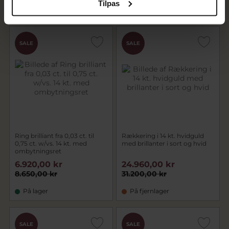
Tilpas
På fjernlager
På lager
SALE
SALE
Ring brilliant fra 0,03 ct. til
Rækkering i 14 kt. hvidguld
0,75 ct. w/vs. 14 kt. med
med brillanter i sort og hvid
ombytningsret
6.920,00 kr
24.960,00 kr
8.650,00 kr
31.200,00 kr
På lager
På fjernlager
SALE
SALE