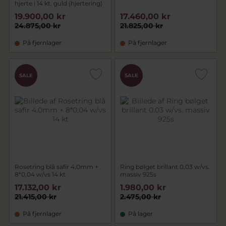
hjerte i 14 kt. guld (hjertering)
19.900,00 kr
17.460,00 kr
24.875,00 kr
21.825,00 kr
På fjernlager
På fjernlager
SALE
SALE
Rosetring blå safir 4,0mm +
Ring bølget brillant 0,03 w/vs.
8*0,04 w/vs 14 kt
massiv 925s
17.132,00 kr
1.980,00 kr
21.415,00 kr
2.475,00 kr
På fjernlager
På lager