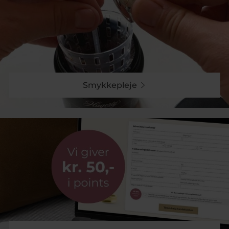
finde netop den ring, der passer til jeres stil og ønsker.
I vores Collection Pind J. finder I alt fra klasiske og
tidsløse designs til unikke og iøjnefaldende ringe, der
vil minde jer om den særlige dag hvor I sagde ja til
hinanden.
Håndværk og kvalitet i særklasse
Hos Pind J. Design lægger vi vægt på høj kvalitet og
Smykkepleje
godt håndværk. Vores frierringe er fremstillet i ædle
materialer som sølv, hvidguld og guld, og vi tilbyder
både minimalistiske desgins samt ringe med smukke
diamanter, der tilføjer et ekstra strejf af luksus. Alle
ringe er designet og fremstillet på vores eget
værksted, hvilket sikrer, at hver enkelt ring er unik og
skabt med kærlighed.
Fremstillet efter jeres ønsker
Vi forstår, at de små detaljer kan gøre en stor forskel.
Derfor tilbyder vi også specialfremstilling af frierringe,
hvor vi sammen med jer designer den perfekte ring,
der matcher jeres drømme og ønkser. Uanset om I
ønsker en klassisk ring eller en med personlige