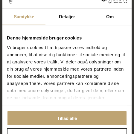
Ring dia. hjerte slib 0,25
Ring dia. hjerte slib 0,25
tw/vvs. 14 kt.
tw/vvs. 14 kt. hvg.
Samtykke
Detaljer
Om
28.500,00 kr
28.860,00 kr
35.625,00 kr
36.075,00 kr
På fjernlager
På fjernlager
Denne hjemmeside bruger cookies
Vi bruger cookies til at tilpasse vores indhold og
SALE
SALE
annoncer, til at vise dig funktioner til sociale medier og til
at analysere vores trafik. Vi deler også oplysninger om
din brug af vores hjemmeside med vores partnere inden
for sociale medier, annonceringspartnere og
analysepartnere. Vores partnere kan kombinere disse
data med andre oplysninger, du har givet dem, eller som
de har indsamlet fra din brug af deres tjenester.
Great Sapphire Devotion ring i
Ring brilliant fra 0,03 ct. til
14 kt. hvg. m. safir og
0,75 ct. w/vs. 14 kt. hvidguld
brillanter
med ombytningsret
Tillad alle
30.700,00 kr
7.240,00 kr
38.375,00 kr
9.050,00 kr