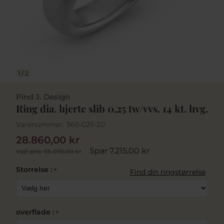
1
/
2
Pind J. Design
Ring dia. hjerte slib 0,25 tw/vvs. 14 kt. hvg.
Varenummer:
360-025-20
28.860,00 kr
Spar 7.215,00 kr
Vejl. pris
36.075,00 kr
Storrelse :
*
Find din ringstørrelse
overflade :
*