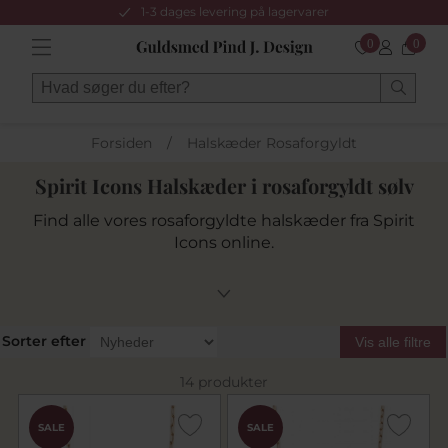
1-3 dages levering på lagervarer
0
0
Forsiden
/
Halskæder Rosaforgyldt
Spirit Icons Halskæder i rosaforgyldt sølv
Find alle vores rosaforgyldte halskæder fra Spirit
Icons online.
Sorter efter
Vis alle filtre
14 produkter
SALE
SALE