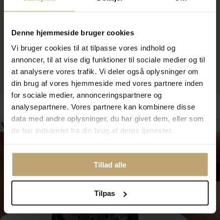
Spirit Icons halskæde m
Spirit Icons halskæde m.
vedhæng 'Mini' sølv rosafg m.
vedhæng 'Trend' rosaforgyldt
Denne hjemmeside bruger cookies
zir
sølv m. zirkonia
Vi bruger cookies til at tilpasse vores indhold og
636,00 kr
1.196,00 kr
795,00 kr
1.495,00 kr
annoncer, til at vise dig funktioner til sociale medier og til
at analysere vores trafik. Vi deler også oplysninger om
På fjernlager
På fjernlager
din brug af vores hjemmeside med vores partnere inden
for sociale medier, annonceringspartnere og
analysepartnere. Vores partnere kan kombinere disse
data med andre oplysninger, du har givet dem, eller som
Måske er det her relevant for dig?
de har indsamlet fra din brug af deres tjenester.
Tillad alle
Tilpas