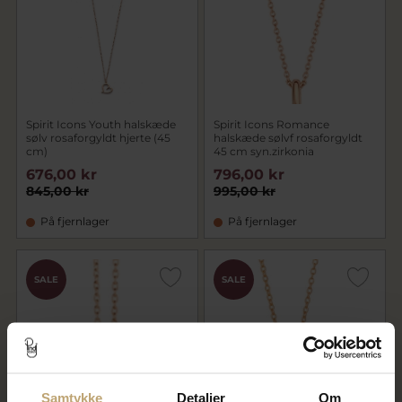
Spirit Icons Youth halskæde
Spirit Icons Romance
sølv rosaforgyldt hjerte (45
halskæde sølvf rosaforgyldt
cm)
45 cm syn.zirkonia
676,00 kr
796,00 kr
845,00 kr
995,00 kr
På fjernlager
På fjernlager
SALE
SALE
Samtykke
Detaljer
Om