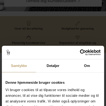
Tilmeld dig kundeklubben
Over 40 års erfaring
Mulighed for gravering
Personlig kundeservice
Reparation af smykker og
ure
Følg os
Samtykke
Detaljer
Om
Denne hjemmeside bruger cookies
Kontakt
Vi bruger cookies til at tilpasse vores indhold og
Åbningstider I Butikken
annoncer, til at vise dig funktioner til sociale medier og til
at analysere vores trafik. Vi deler også oplysninger om
Information