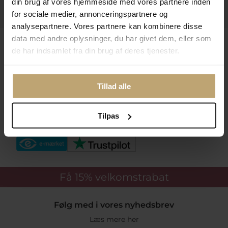
din brug af vores hjemmeside med vores partnere inden
Praktiske Sider
for sociale medier, annonceringspartnere og
analysepartnere. Vores partnere kan kombinere disse
data med andre oplysninger, du har givet dem, eller som
Leveringsmuligheder
de har indsamlet fra din brug af deres tjenester.
Betalingsmuligheder
Tillad alle
Tilpas
Sikker Og Tryg E-Handel
Få 15%
velkomstrabat
Følg med i vores nyhedsbrev
Læs mere her