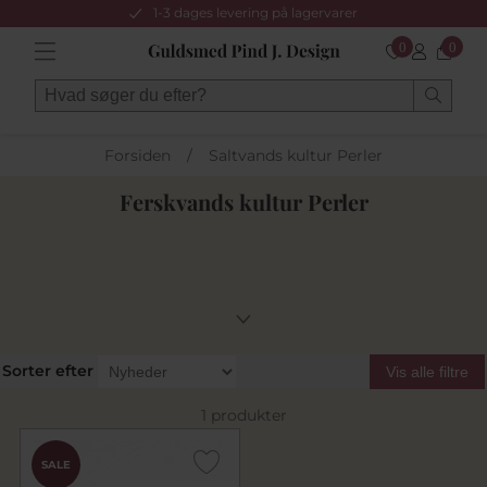
1-3 dages levering på lagervarer
0
0
Forsiden
/
Saltvands kultur Perler
Ferskvands kultur Perler
Sorter efter
Vis alle filtre
1 produkter
SALE