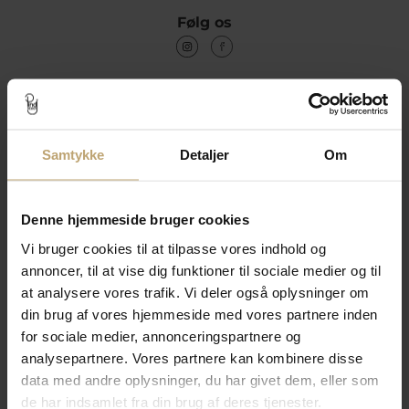
Følg os
Kontakt
Åbningstider I Butikken
Samtykke
Detaljer
Om
Information
Praktiske Sider
Denne hjemmeside bruger cookies
Vi bruger cookies til at tilpasse vores indhold og
annoncer, til at vise dig funktioner til sociale medier og til
Leveringsmuligheder
at analysere vores trafik. Vi deler også oplysninger om
din brug af vores hjemmeside med vores partnere inden
for sociale medier, annonceringspartnere og
Betalingsmuligheder
analysepartnere. Vores partnere kan kombinere disse
data med andre oplysninger, du har givet dem, eller som
de har indsamlet fra din brug af deres tjenester.