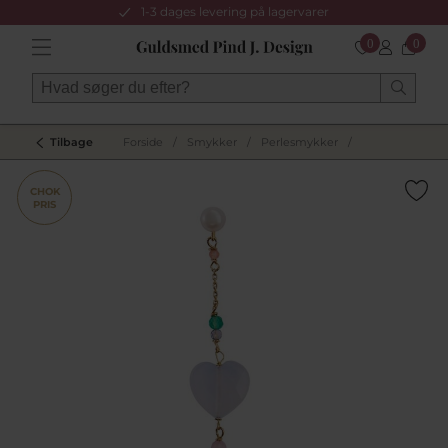
1-3 dages levering på lagervarer
0
0
Tilbage
Forside
/
Smykker
/
Perlesmykker
/
CHOK
PRIS