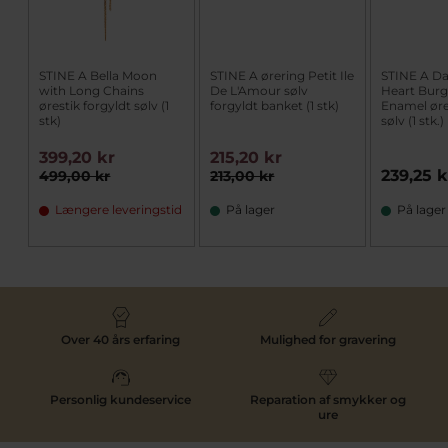
STINE A Bella Moon
STINE A ørering Petit Ile
STINE A Da
with Long Chains
De L'Amour sølv
Heart Bur
ørestik forgyldt sølv (1
forgyldt banket (1 stk)
Enamel øre
stk)
sølv (1 stk.)
399,20 kr
215,20 kr
239,25 k
499,00 kr
213,00 kr
Længere leveringstid
På lager
På lager
Over 40 års erfaring
Mulighed for gravering
Personlig kundeservice
Reparation af smykker og
ure