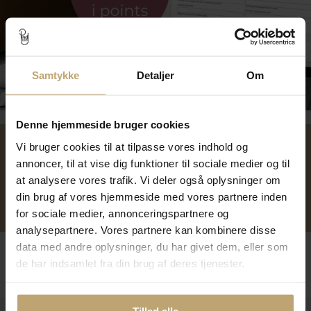
Samtykke
Detaljer
Om
Tilmeld dig kundeklubben
Denne hjemmeside bruger cookies
Vi bruger cookies til at tilpasse vores indhold og
Over 40 års erfaring
Mulighed for gravering
annoncer, til at vise dig funktioner til sociale medier og til
at analysere vores trafik. Vi deler også oplysninger om
din brug af vores hjemmeside med vores partnere inden
Personlig kundeservice
Reparation af smykker og
for sociale medier, annonceringspartnere og
ure
analysepartnere. Vores partnere kan kombinere disse
data med andre oplysninger, du har givet dem, eller som
Følg os
de har indsamlet fra din brug af deres tjenester.