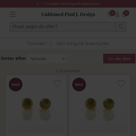
1-3 dages levering på lagervarer
0
0
Forsiden
/
Sølv forgyldt øresmykke
Sorter efter
Vis alle filtre
5 produkter
SALE
SALE