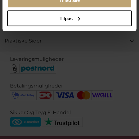
Tillad alle
Kontakt
Åbningstider I Butikken
Tilpas
Information
Praktiske Sider
Leveringsmuligheder
Betalingsmuligheder
Sikker Og Tryg E-Handel