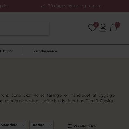
pilot
30 dages bytte- og returret
0
0
Tilbud
Kundeservice
merens åbne sko. Vores tåringe er håndlavet af dygtige
t og moderne design. Udforsk udvalget hos Pind J. Design
Materiale
Bredde
Vis alle filtre