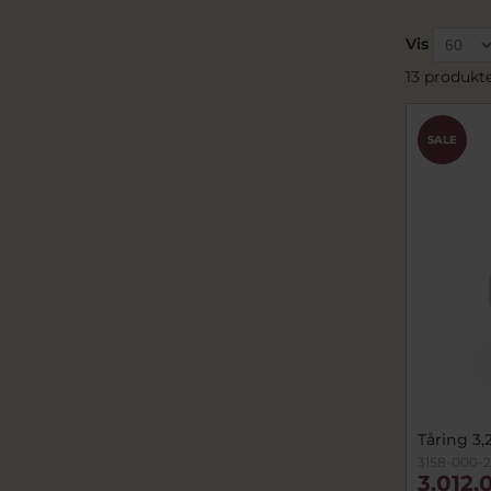
Vis
13 produkt
SALE
Tåring 3,
3158-000-
3.012,