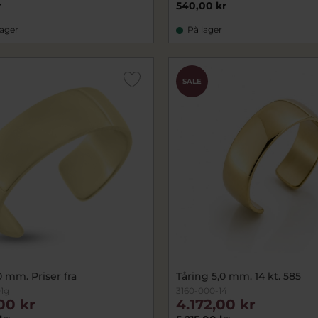
r
540,00 kr
lager
På lager
SALE
0 mm. Priser fra
Tåring 5,0 mm. 14 kt. 585
1g
3160-000-14
00 kr
4.172,00 kr