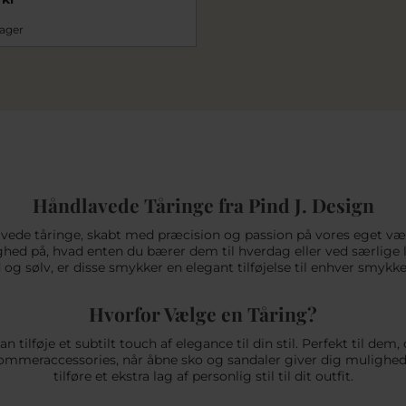
lager
Håndlavede Tåringe fra Pind J. Design
lavede tåringe, skabt med præcision og passion på vores eget vær
ghed på, hvad enten du bærer dem til hverdag eller ved særlige le
 og sølv, er disse smykker en elegant tilføjelse til enhver smykk
Hvorfor Vælge en Tåring?
an tilføje et subtilt touch af elegance til din stil. Perfekt til 
sommeraccessories, når åbne sko og sandaler giver dig mulighed
tilføre et ekstra lag af personlig stil til dit outfit.