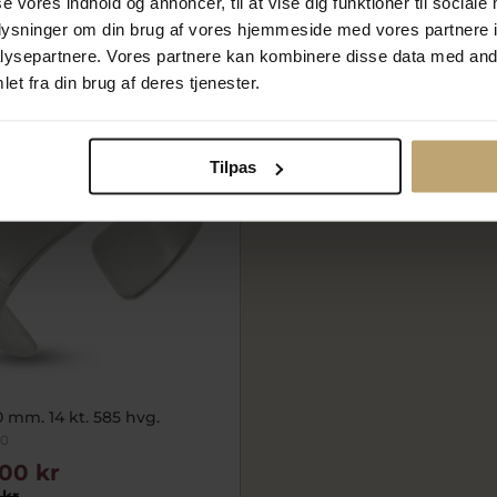
se vores indhold og annoncer, til at vise dig funktioner til sociale
oplysninger om din brug af vores hjemmeside med vores partnere i
På lager
ysepartnere. Vores partnere kan kombinere disse data med andr
et fra din brug af deres tjenester.
Tilpas
0 mm. 14 kt. 585 hvg.
20
00 kr
 kr