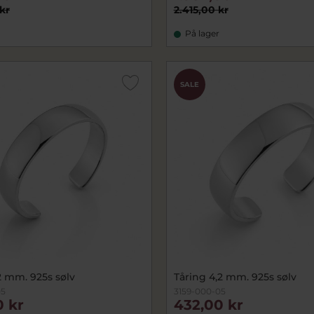
kr
2.415,00 kr
På lager
SALE
2 mm. 925s sølv
Tåring 4,2 mm. 925s sølv
05
3159-000-05
0 kr
432,00 kr