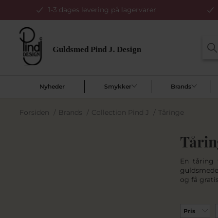
1-3 dages levering på lagervarer
Nyheder
Smykker
Brands
Forsiden
/
Brands
/
Collection Pind J
/
Tåringe
Tårin
En tåring 
guldsmede 
og få grati
Pris