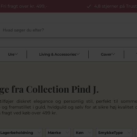
Fri fragt over kr. 499,-
4,8 stjerner på Trust
Ure
Living & Accessories
Gaver
ge fra Collection Pind J.
tilføjer diskret elegance og personlig stil, perfekt til som
og fremstillet i guld, hvidguld og sølv for at sikre høj kvalite
s fragt ved køb over 499 kr.
Lagerbeholdning
Mærke
Køn
SmykkeType