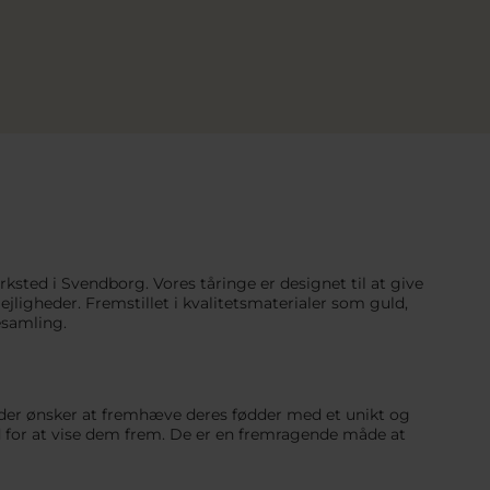
ksted i Svendborg. Vores tåringe er designet til at give
jligheder. Fremstillet i kvalitetsmaterialer som guld,
esamling.
dem, der ønsker at fremhæve deres fødder med et unikt og
 for at vise dem frem. De er en fremragende måde at