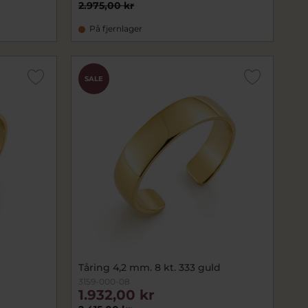
2.975,00 kr
På fjernlager
SALE
Tåring 4,2 mm. 8 kt. 333 guld
3159-000-08
1.932,00 kr