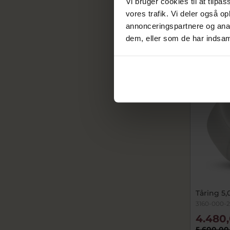
Vi bruger cookies til at tilpas
vores trafik. Vi deler også 
På lager
annonceringspartnere og anal
dem, eller som de har indsaml
SALE
Tåring 5,
3160-000-
4.480,
5.600,00