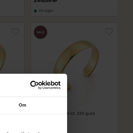
2.415,00 kr
På lager
SALE
Om
ld
Tåring 3,2 mm. 8 kt. 333 guld
3158-000-08
1.492,00 kr
1.865,00 kr