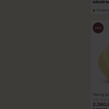
425,00 k
På fjern
SALE
Tåring 5,
3160-000-0
2.380,