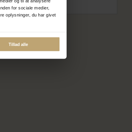
 medier og til at analysere
nden for sociale medier,
På lager
e oplysninger, du har givet
Tillad alle