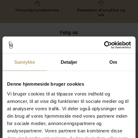
Personlig kundeservice
Reparation af smykker og
ure
Følg os
Samtykke
Detaljer
Om
Kontakt
Åbningstider I Butikken
Denne hjemmeside bruger cookies
Information
Vi bruger cookies til at tilpasse vores indhold og
Praktiske Sider
annoncer, til at vise dig funktioner til sociale medier og til
at analysere vores trafik. Vi deler også oplysninger om
din brug af vores hjemmeside med vores partnere inden
Leveringsmuligheder
for sociale medier, annonceringspartnere og
analysepartnere. Vores partnere kan kombinere disse
data med andre oplysninger, du har givet dem, eller som