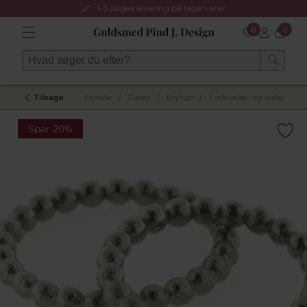
1-3 dages levering på lagervarer
0
0
Tilbage
Forside
/
Gaver
/
Bryllup
/
Forlovelse- og vielsesring
Spar 20%