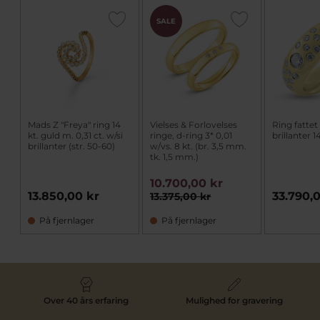
SALE
Mads Z "Freya" ring 14
Vielses & Forlovelses
Ring fatte
kt. guld m. 0,31 ct. w/si
ringe, d-ring 3* 0,01
brillanter 14
brillanter (str. 50-60)
w/vs. 8 kt. (br. 3,5 mm.
tk. 1,5 mm.)
10.700,00 kr
13.850,00 kr
33.790,
13.375,00 kr
På fjernlager
På fjernlager
Over 40 års erfaring
Mulighed for gravering