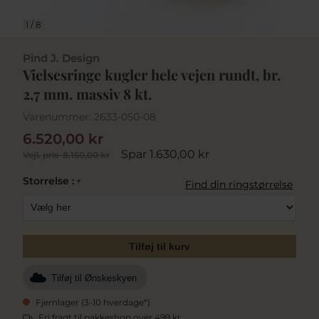
1
/
8
Pind J. Design
Vielsesringe kugler hele vejen rundt, br.
2,7 mm. massiv 8 kt.
Varenummer:
2633-050-08
6.520,00 kr
Spar 1.630,00 kr
Vejl. pris
8.150,00 kr
Storrelse :
*
Find din ringstørrelse
Tilføj til kurv
Tilføj til Ønskeskyen
Fjernlager (3-10 hverdage*)
Fri fragt til pakkeshop over 499 kr.