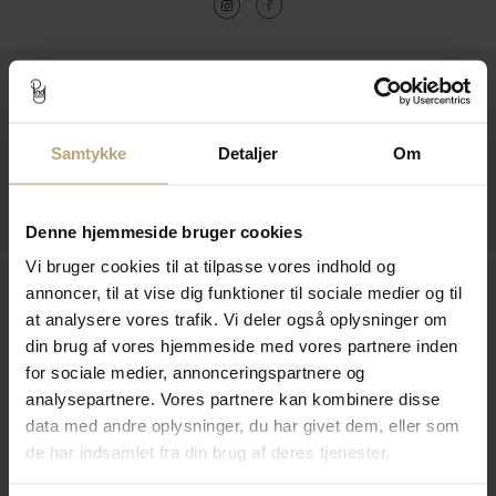
Kontakt
Åbningstider I Butikken
Samtykke
Detaljer
Om
Information
Praktiske Sider
Denne hjemmeside bruger cookies
Vi bruger cookies til at tilpasse vores indhold og
Leveringsmuligheder
annoncer, til at vise dig funktioner til sociale medier og til
at analysere vores trafik. Vi deler også oplysninger om
din brug af vores hjemmeside med vores partnere inden
for sociale medier, annonceringspartnere og
Betalingsmuligheder
analysepartnere. Vores partnere kan kombinere disse
data med andre oplysninger, du har givet dem, eller som
de har indsamlet fra din brug af deres tjenester.
Sikker Og Tryg E-Handel