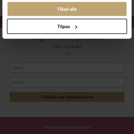
Tillad alle
Få 15%
velkomstrabat
Tilpas
Følg med i vores nyhedsbrev
Læs mere her
Tilmeld mig nyhedsbrevet
Handelsbetingelser