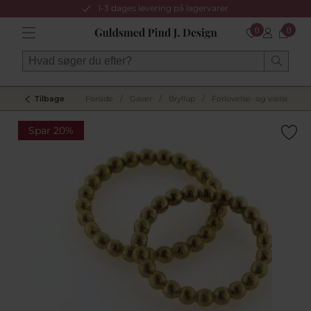
1-3 dages levering på lagervarer
0
0
Tilbage
Forside
/
Gaver
/
Bryllup
/
Forlovelse- og vielsesring
Spar 20%