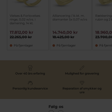
Vielses & Forlovelses
Alliancering i 14 kt. m.
Rækkering i
ringe, 0,02 w/vs. i
diamanter 5x 0,07 w/vs
rubin og 2 
damering, 14 kt.
17.812,00 kr
14.740,00 kr
18.960,
22.265,00 kr
18.425,00 kr
23.700,0
På fjernlager
På fjernlager
På fjern
Over 40 års erfaring
Mulighed for gravering
Personlig kundeservice
Reparation af smykker og
ure
Følg os