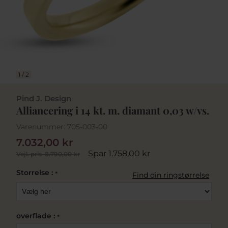
1
/
2
Pind J. Design
Alliancering i 14 kt. m. diamant 0,03 w/vs.
Varenummer:
705-003-00
7.032,00 kr
Spar 1.758,00 kr
Vejl. pris
8.790,00 kr
Storrelse :
*
Find din ringstørrelse
overflade :
*