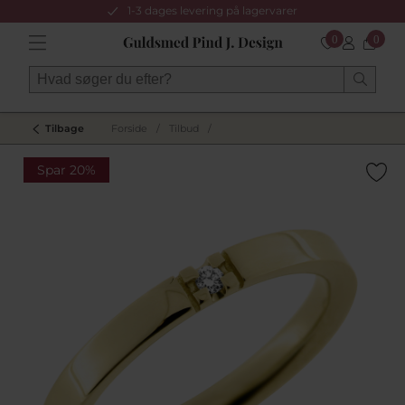
1-3 dages levering på lagervarer
0
0
Tilbage
Forside
/
Tilbud
/
Spar 20%