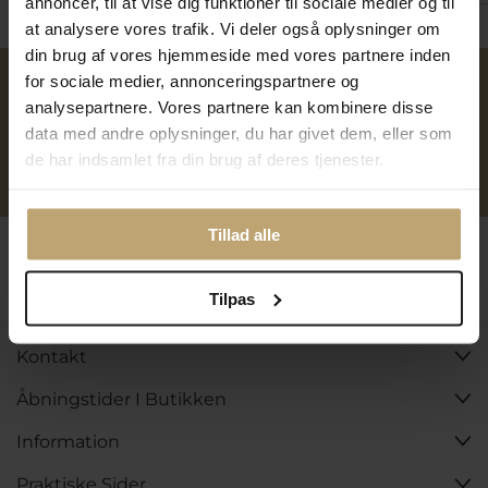
annoncer, til at vise dig funktioner til sociale medier og til
at analysere vores trafik. Vi deler også oplysninger om
din brug af vores hjemmeside med vores partnere inden
for sociale medier, annonceringspartnere og
Over 40 års erfaring
Mulighed for gravering
analysepartnere. Vores partnere kan kombinere disse
data med andre oplysninger, du har givet dem, eller som
de har indsamlet fra din brug af deres tjenester.
Personlig kundeservice
Reparation af smykker og
ure
Tillad alle
Følg os
Tilpas
Kontakt
Åbningstider I Butikken
Information
Praktiske Sider