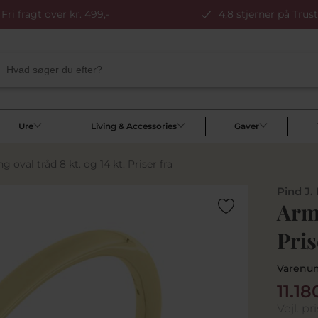
Fri fragt over kr. 499,-
4,8 stjerner på Trust
Ure
Living & Accessories
Gaver
g oval tråd 8 kt. og 14 kt. Priser fra
Pind J.
Armr
Pris
Varenu
11.18
Vejl. pri