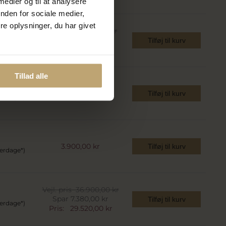
 medier og til at analysere
nden for sociale medier,
e oplysninger, du har givet
Vejl. pris
56.215,00 kr
Spar 11.243,00 kr
Tilføj til kurv
verdage*)
Pris:
44.972,00 kr
Tillad alle
3.750,00 kr
Tilføj til kurv
verdage*)
3.900,00 kr
Tilføj til kurv
verdage*)
Vejl. pris
36.900,00 kr
Spar 7.380,00 kr
Tilføj til kurv
verdage*)
Pris:
29.520,00 kr