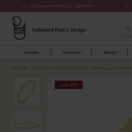
1-3 dages levering på lagervarer
Nyheder
Smykker
Brands
Forside
/
Brands
/
Collection Pind J
/
Armringe
/
Armrin
Spar 20%