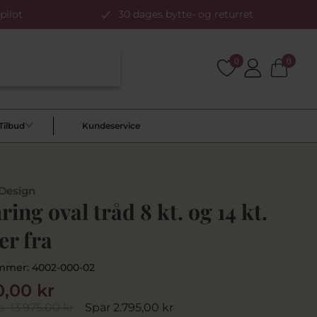
pilot
30 dages bytte- og returret
0
0
Tilbud
Kundeservice
 Design
ing oval tråd 8 kt. og 14 kt.
er fra
mmer:
4002-000-02
0,00 kr
s
13.975,00 kr
Spar 2.795,00 kr