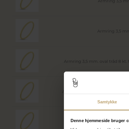
Armring 3,5 mm.
Armring 3,5 mm.
Armring 3,5 mm. oval tråd 8 kt. fa
Armring 3,5 mm. oval tråd 14 kt. f
Samtykke
Denne hjemmeside bruger c
Armring 4,0 mm.