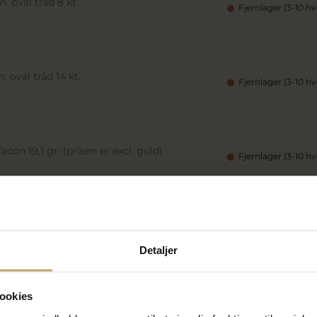
 oval tråd 8 kt.
Fjernlager (3-10 h
 oval tråd 14 kt.
Fjernlager (3-10 h
con 19,1 gr. (prisen er excl. guld)
Fjernlager (3-10 h
acon 22,0 gr. (prisen er excl. guld)
Fjernlager (3-10 h
Detaljer
ookies
 oval tråd 8 kt.
Fjernlager (3-10 h