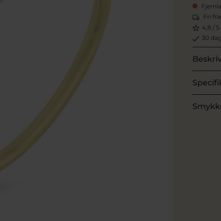
Fjernl
Fri fr
4,8 / 5
30 dag
Beskri
Specifi
Smykk