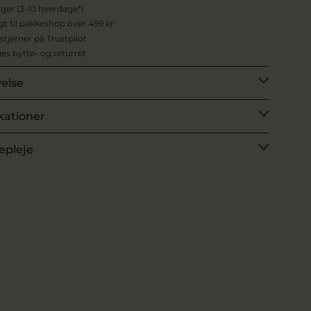
ager (3-10 hverdage*)
agt til pakkeshop over 499 kr.
 stjerner på Trustpilot
es bytte- og returret
velse
kationer
epleje