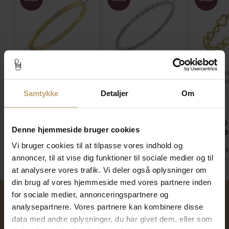
Nyhed
Armring, 3 brillanter ialt
Armring snoet tråd
Armring "Hj
0,12 ct. w/vs. massiv
925s. Priser fra
forgyldt sø
med chener & lås 14 kt.
Samtykke
Detaljer
Om
guld
56.980,00 kr
1.800,00 kr
2.912,00
Denne hjemmeside bruger cookies
71.225,00 kr
2.250,00 kr
3.640,00
Vi bruger cookies til at tilpasse vores indhold og
På fjernlager
På lager
På fjern
annoncer, til at vise dig funktioner til sociale medier og til
at analysere vores trafik. Vi deler også oplysninger om
din brug af vores hjemmeside med vores partnere inden
for sociale medier, annonceringspartnere og
analysepartnere. Vores partnere kan kombinere disse
Over 40 års erfaring
Mulighed for gravering
data med andre oplysninger, du har givet dem, eller som