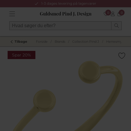
1-3 dages levering på lagervarer
0
0
Tilbage
Forside
/
Brands
/
Collection Pind J
/
Herresmykker
Spar 20%