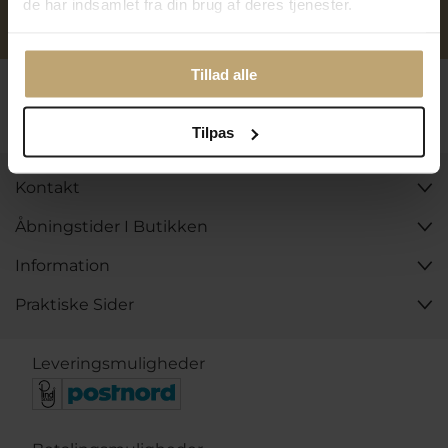
de har indsamlet fra din brug af deres tjenester.
Personlig kundeservice
Reparation af smykker og
ure
Tillad alle
Følg os
Tilpas
Kontakt
Åbningstider I Butikken
Information
Praktiske Sider
Leveringsmuligheder