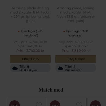
Armring plade, åbning
Armring plade, åbning
med 2 kugler 8 kt. facon
med 2 kugler 14 kt.
+ 29,1 gr. (prisen er excl.
facon 33,5 gr. (prisen er
guld)
excl. guld)
Fjernlager (3-10
Fjernlager (3-10
hverdage*)
hverdage*)
Vejl. pris
4.700,00 kr
Vejl. pris
4.850,00 kr
Spar 940,00 kr
Spar 970,00 kr
Pris:
3.760,00 kr
Pris:
3.880,00 kr
Tilføj til kurv
Tilføj til kurv
Tilføj til
Tilføj til
Ønskeskyen
Ønskeskyen
Match med
SALE
SALE
SALE