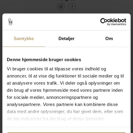
Kontakt
Samtykke
Detaljer
Om
Åbningstider I Butikken
Information
Denne hjemmeside bruger cookies
Praktiske Sider
Vi bruger cookies til at tilpasse vores indhold og
annoncer, til at vise dig funktioner til sociale medier og til
Leveringsmuligheder
at analysere vores trafik. Vi deler også oplysninger om
din brug af vores hjemmeside med vores partnere inden
for sociale medier, annonceringspartnere og
analysepartnere. Vores partnere kan kombinere disse
Betalingsmuligheder
data med andre oplysninger, du har givet dem, eller som
de har indsamlet fra din brug af deres tjenester.
Sikker Og Tryg E-Handel