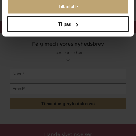
Tillad alle
Tilpas
Få 15%
velkomstrabat
Følg med i vores nyhedsbrev
Læs mere her
Tilmeld mig nyhedsbrevet
Handelsbetingelser