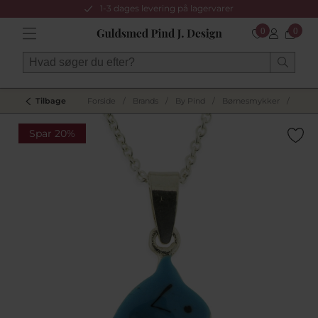
1-3 dages levering på lagervarer
0
0
Tilbage
Forside
/
Brands
/
By Pind
/
Børnesmykker
/
Spar 20%