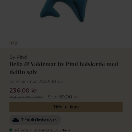
1
/
2
By Pind
Bella & Valdemar by Pind halskæde med
delfin sølv
Varenummer:
JC5018B-05
236,00 kr
Spar 59,00 kr
Vejl. pris
295,00 kr
Tilføj til kurv
Tilføj til Ønskeskyen
På lager - Leveringstid, 1-3 dage