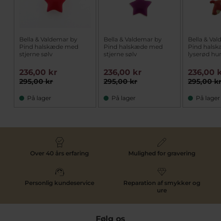
Bella & Valdemar by
Bella & Valdemar by
Bella & Va
Pind halskæde med
Pind halskæde med
Pind hals
stjerne sølv
stjerne sølv
lyserød hu
236,00 kr
236,00 kr
236,00 
295,00 kr
295,00 kr
295,00 k
På lager
På lager
På lager
Over 40 års erfaring
Mulighed for gravering
Personlig kundeservice
Reparation af smykker og
ure
Følg os