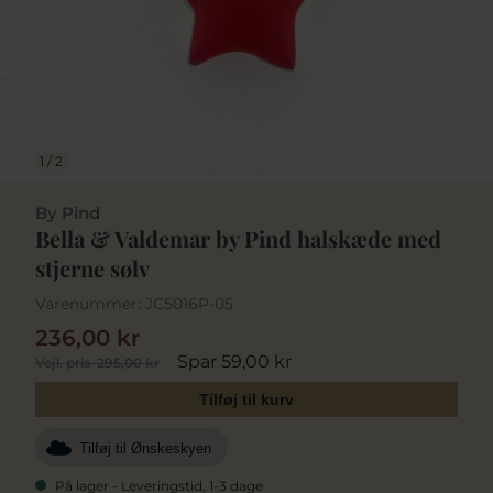
1
/
2
By Pind
Bella & Valdemar by Pind halskæde med
stjerne sølv
Varenummer:
JC5016P-05
236,00 kr
Spar 59,00 kr
Vejl. pris
295,00 kr
Tilføj til kurv
Tilføj til Ønskeskyen
På lager - Leveringstid, 1-3 dage