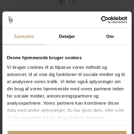
Kontakt
Åbningstider I Butikken
Samtykke
Detaljer
Om
Information
Denne hjemmeside bruger cookies
Praktiske Sider
Vi bruger cookies til at tilpasse vores indhold og
annoncer, til at vise dig funktioner til sociale medier og til
Leveringsmuligheder
at analysere vores trafik. Vi deler også oplysninger om
din brug af vores hjemmeside med vores partnere inden
for sociale medier, annonceringspartnere og
Betalingsmuligheder
analysepartnere. Vores partnere kan kombinere disse
data med andre oplysninger, du har givet dem, eller som
de har indsamlet fra din brug af deres tjenester.
Sikker Og Tryg E-Handel