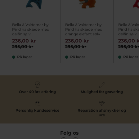
Bella & Valdemar by
Bella & Valdemar by
Bella & Va
Pind halskæde med
Pind halskæde med
Pind hals
delfin sølv
orange elefant sølv
delfin sølv
236,00 kr
236,00 kr
236,00 
295,00 kr
295,00 kr
295,00 k
På lager
På lager
På lager
Over 40 års erfaring
Mulighed for gravering
Personlig kundeservice
Reparation af smykker og
ure
Følg os