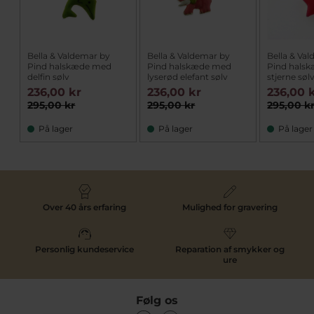
Bella & Valdemar by
Bella & Valdemar by
Bella & Va
Pind halskæde med
Pind halskæde med
Pind hals
delfin sølv
lyserød elefant sølv
stjerne søl
236,00 kr
236,00 kr
236,00 
295,00 kr
295,00 kr
295,00 k
På lager
På lager
På lager
Over 40 års erfaring
Mulighed for gravering
Personlig kundeservice
Reparation af smykker og
ure
Følg os