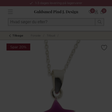
1-3 dages levering på lagervarer
0
0
Tilbage
Forside
/
Tilbud
/
Spar 20%