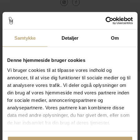
Kontakt
Åbningstider I Butikken
Samtykke
Detaljer
Om
Information
Denne hjemmeside bruger cookies
Praktiske Sider
Vi bruger cookies til at tilpasse vores indhold og
annoncer, til at vise dig funktioner til sociale medier og til
Leveringsmuligheder
at analysere vores trafik. Vi deler også oplysninger om
din brug af vores hjemmeside med vores partnere inden
for sociale medier, annonceringspartnere og
Betalingsmuligheder
analysepartnere. Vores partnere kan kombinere disse
data med andre oplysninger, du har givet dem, eller som
de har indsamlet fra din brug af deres tjenester.
Sikker Og Tryg E-Handel